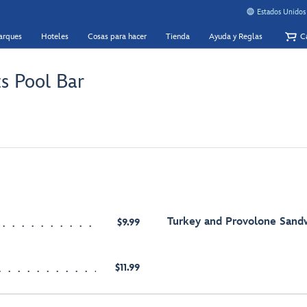
Estados Unidos
Parques
Hoteles
Cosas para hacer
Tienda
Ayuda y Reglas
Ca
ts Pool Bar
Turkey and Provolone Sand
$9.99
$11.99