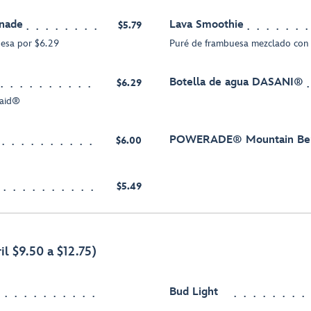
nade
Lava Smoothie
$5.79
uesa por $6.29
Puré de frambuesa mezclado con 
Botella de agua DASANI®
$6.29
Maid®
POWERADE® Mountain Berr
$6.00
$5.49
il $9.50 a $12.75)
Bud Light