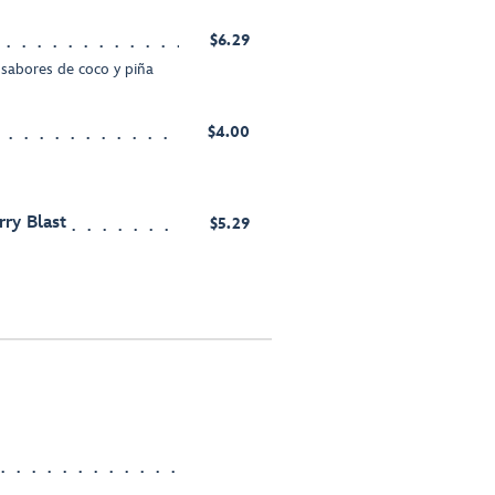
$6.29
sabores de coco y piña
$4.00
y Blast
$5.29