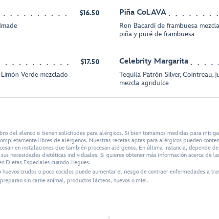
Piña CoLAVA
$16.50
ndmade
Ron Bacardí de frambuesa mezcla
piña y puré de frambuesa
Celebrity Margarita
$17.50
 Limón Verde mezclado
Tequila Patrón Silver, Cointreau, 
mezcla agridulce
bro del elenco si tienen solicitudes para alérgicos. Si bien tomamos medidas para mitig
n completamente libres de alérgenos. Nuestras recetas aptas para alérgicos pueden conte
ocesan en instalaciones que también procesan alérgenos. En última instancia, depende del 
us necesidades dietéticas individuales. Si quieres obtener más información acerca de las
n Dietas Especiales cuando llegues.
o huevos crudos o poco cocidos puede aumentar el riesgo de contraer enfermedades a tra
preparan sin carne animal, productos lácteos, huevos o miel.