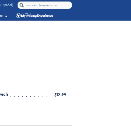
 (Español)
rrito
wich
$12.99