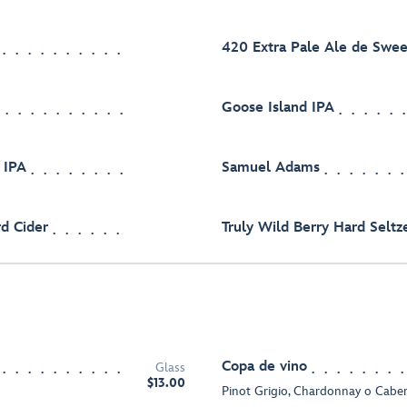
420 Extra Pale Ale de Swe
Goose Island IPA
 IPA
Samuel Adams
d Cider
Truly Wild Berry Hard Seltz
Copa de vino
Glass
$13.00
Pinot Grigio, Chardonnay o Cabe