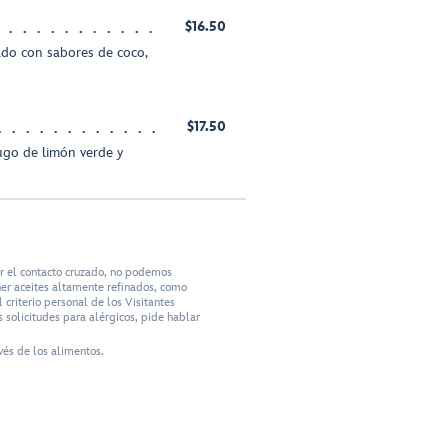
$16.50
do con sabores de coco,
$17.50
jugo de limón verde y
ar el contacto cruzado, no podemos
ner aceites altamente refinados, como
criterio personal de los Visitantes
 solicitudes para alérgicos, pide hablar
vés de los alimentos.