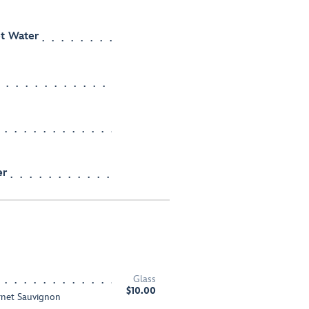
et Water
er
Glass
$10.00
rnet Sauvignon