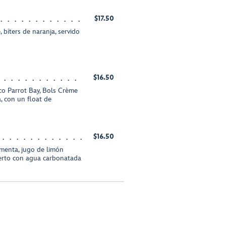
$17.50
 bíters de naranja, servido
$16.50
o Parrot Bay, Bols Crème
, con un float de
$16.50
menta, jugo de limón
ierto con agua carbonatada