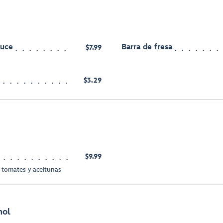
auce
Barra de fresa
$7.99
$3.29
$9.99
 tomates y aceitunas
hol