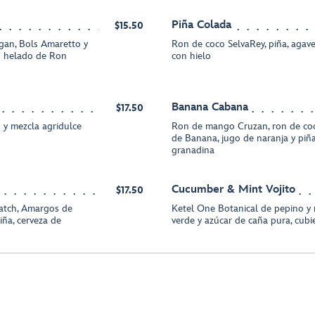
Piña Colada
$15.50
gan, Bols Amaretto y
Ron de coco SelvaRey, piña, agave,
on helado de Ron
con hielo
Banana Cabana
$17.50
 y mezcla agridulce
Ron de mango Cruzan, ron de coc
de Banana, jugo de naranja y piña
granadina
Cucumber & Mint Vojito
$17.50
atch, Amargos de
Ketel One Botanical de pepino y 
iña, cerveza de
verde y azúcar de caña pura, cub