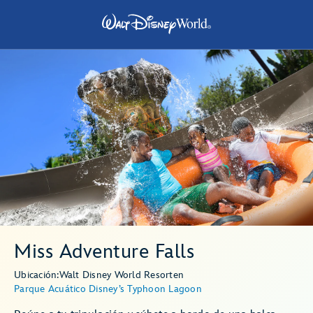
Miss Adventure Falls
Ubicación:
Walt Disney World Resort
en
Parque Acuático Disney’s Typhoon Lagoon