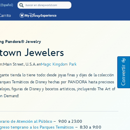
 (Español)
Carrito
ing Pandora® Jewelry
town Jewelers
n:
Main Street, U.S.A.
en
Magic Kingdom Park
Convertir
gante tienda lo tiene todo: desde joyas finas y dijes de la colección
Parques Temáticos de Disney hechas por PANDORA hasta preciosos
relojes, figuras de Disney y bocetos artísticos, ¡incluyendo The Art of
on Demand!
rario de Atención al Público
–
9:00
a
23:00
greso temprano a los Parques Temáticos
–
8:30
a
9:00