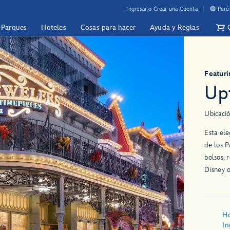
Ingresar o Crear una Cuenta
Perú
y Parques
Hoteles
Cosas para hacer
Ayuda y Reglas
Featur
Up
Ubicació
Esta ele
de los 
bolsos, 
Disney 
Ho
In