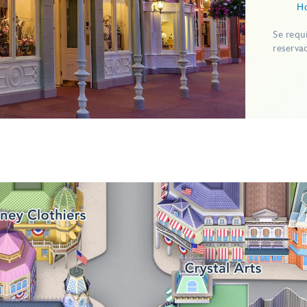
Ho
Se requ
reserva