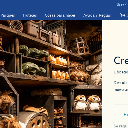
Perú
y Parques
Hoteles
Cosas para hacer
Ayuda y Reglas
Cre
Ubicació
Descubre
nuevo a
Ho
Se requ