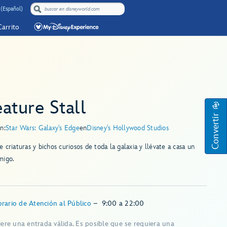
 (Español)
Carrito
ature Stall
Convertir
n:
Star Wars: Galaxy's Edge
en
Disney's Hollywood Studios
 criaturas y bichos curiosos de toda la galaxia y llévate a casa un
migo.
rario de Atención al Público
–
9:00
a
22:00
iere una entrada válida. Es posible que se requiera una