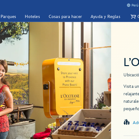
Perú
y Parques
Hoteles
Cosas para hacer
Ayuda y Reglas
L’
Ubicació
Visita u
relajant
naturale
pequeño 
Ad