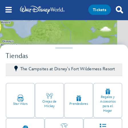
Tickets
2
Tiendas
The Campsites at Disney's Fort Wilderness Resort
Regalos y
Orejas de
Accesorios
Star Wars
Prendedores
Mickey
para el
Hogar