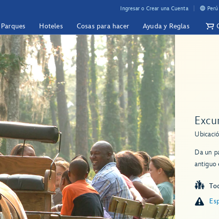
Ingresar o Crear una Cuenta
Perú
y Parques
Hoteles
Cosas para hacer
Ayuda y Reglas
Excur
Ubicació
Da un pa
antiguo
To
Esp