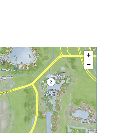
+
−
2