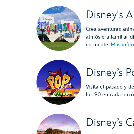
Disney's A
Crea aventuras anim
atmósfera familiar d
en mente.
Más infor
Disney’s P
Visita el pasado y d
los 90 en cada rinc
Disney’s 