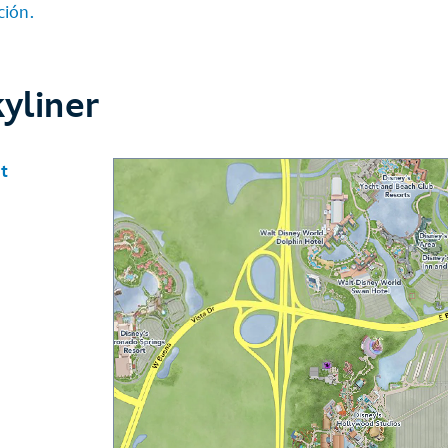
ción.
yliner
t