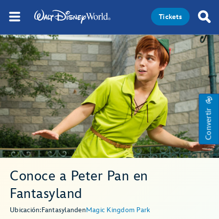
Tickets
Convertir
Conoce a Peter Pan en
Fantasyland
Ubicación:
Fantasyland
en
Magic Kingdom Park