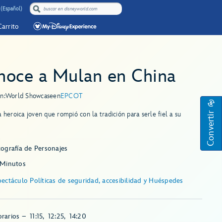
 (Español)
Carrito
noce a Mulan en China
n:
World Showcase
en
EPCOT
Convertir
a heroica joven que rompió con la tradición para serle fiel a su
ografía de Personajes
 Minutos
ectáculo Políticas de seguridad, accesibilidad y Huéspedes
rarios
–
11:15
,
12:25
,
14:20