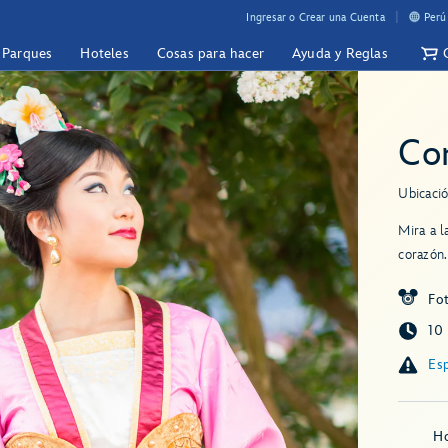
Ingresar o Crear una Cuenta
Perú
y Parques
Hoteles
Cosas para hacer
Ayuda y Reglas
Co
Ubicació
Mira a l
corazón.
Fot
10
Esp
Ho