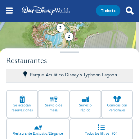
Tickets
2
2
2
Restaurantes
Parque Acuático Disney’s Typhoon Lagoon
Se aceptan
Servicio de
Servicio
Comidas con
reservaciones
mesa
rápido
Personajes
Restaurante Exclusivo/Elegante
Todos los filtros
(0)