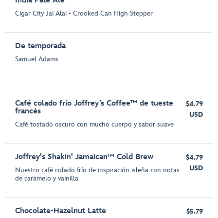
India Pale Ale
Cigar City Jai Alai • Crooked Can High Stepper
De temporada
Samuel Adams
Café colado frío Joffrey’s Coffee™ de tueste
$4.79
francés
USD
Café tostado oscuro con mucho cuerpo y sabor suave
Joffrey's Shakin' Jamaican™ Cold Brew
$4.79
USD
Nuestro café colado frío de inspiración isleña con notas
de caramelo y vainilla
Chocolate-Hazelnut Latte
$5.79