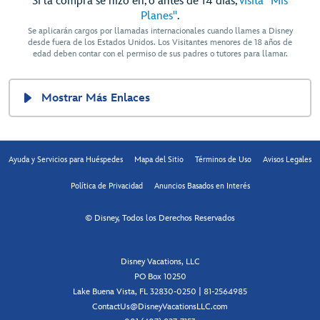
Si la compra se hizo en, o antes de 14 días,
visita "Mis
Planes"
.
Se aplicarán cargos por llamadas internacionales cuando llames a Disney
desde fuera de los Estados Unidos. Los Visitantes menores de 18 años de
edad deben contar con el permiso de sus padres o tutores para llamar.
Mostrar Más Enlaces
Ayuda y Servicios para Huéspedes
Mapa del Sitio
Términos de Uso
Avisos Legales
Política de Privacidad
Anuncios Basados en Interés
© Disney, Todos los Derechos Reservados
Disney Vacations, LLC
PO Box 10250
Lake Buena Vista, FL 32830-0250 | 81-2564985
ContactUs@DisneyVacationsLLC.com