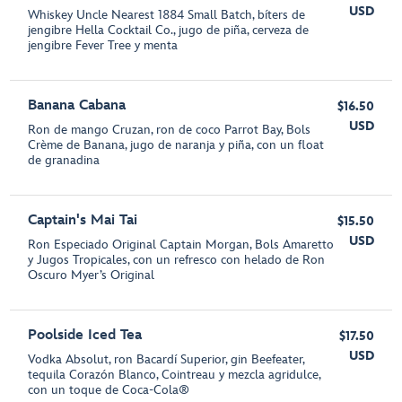
USD
Whiskey Uncle Nearest 1884 Small Batch, bíters de
jengibre Hella Cocktail Co., jugo de piña, cerveza de
jengibre Fever Tree y menta
Banana Cabana
$16.50
USD
Ron de mango Cruzan, ron de coco Parrot Bay, Bols
Crème de Banana, jugo de naranja y piña, con un float
de granadina
Captain's Mai Tai
$15.50
USD
Ron Especiado Original Captain Morgan, Bols Amaretto
y Jugos Tropicales, con un refresco con helado de Ron
Oscuro Myer’s Original
Poolside Iced Tea
$17.50
USD
Vodka Absolut, ron Bacardí Superior, gin Beefeater,
tequila Corazón Blanco, Cointreau y mezcla agridulce,
con un toque de Coca-Cola®