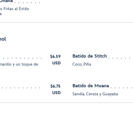
'Ohana
 Fritas al Estilo
e
hol
Batido de Stitch
$6.59
USD
marillo y un toque de
Coco, Piña
Batido de Moana
$6.75
USD
Sandía, Cereza y Guayaba