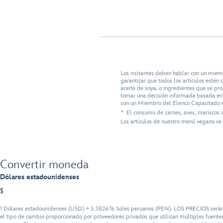
Los visitantes deben hablar con un miem
garantizar que todos los artículos esté
aceite de soya, o ingredientes que se pr
tomar una decisión informada basada en s
con un Miembro del Elenco Capacitado e
* El consumo de carnes, aves, mariscos 
Los artículos de nuestro menú vegano se 
Convertir moneda
Dólares estadounidenses
$
1 Dólares estadounidenses (USD) = 3.382676 Soles peruanos (PEN). LOS PRECIOS serán fa
el tipo de cambio proporcionado por proveedores privados que utilizan múltiples fuentes