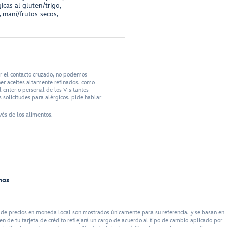
cas al gluten/trigo,
 maní/frutos secos,
ar el contacto cruzado, no podemos
ner aceites altamente refinados, como
criterio personal de los Visitantes
 solicitudes para alérgicos, pide hablar
vés de los alimentos.
nos
de precios en moneda local son mostrados únicamente para su referencia, y se basan en
n de tu tarjeta de crédito reflejará un cargo de acuerdo al tipo de cambio aplicado por