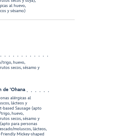
rutos secos y soya),
icas al huevo,
ecos y sésamo)
/trigo, huevo,
frutos secos, sésamo y
n de ʻOhana
onas alérgicas al
scos, lácteos y
nt-based Sausage (apto
trigo, huevo,
frutos secos, sésamo y
s (apto para personas
pescado/moluscos, lácteos,
y-Friendly Mickey-shaped