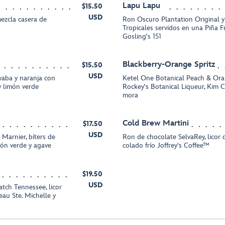
Lapu Lapu
$15.50
USD
ezcla casera de
Ron Oscuro Plantation Original y
Tropicales servidos en una Piña F
Gosling's 151
Blackberry-Orange Spritz
$15.50
USD
yaba y naranja con
Ketel One Botanical Peach & Or
 limón verde
Rockey's Botanical Liqueur, Kim 
mora
Cold Brew Martini
$17.50
USD
 Marnier, bíters de
Ron de chocolate SelvaRey, licor d
món verde y agave
colado frío Joffrey's Coffee™
$19.50
USD
tch Tennessee, licor
au Ste. Michelle y