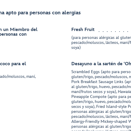
a apto para personas con alergias
on un Miembro del
Fresh Fruit
 personas con
(para personas alérgicas al gluten
pescado/moluscos, lácteos, maní/
soya)
coco para el
Desayuno a la sartén de ʻO
Scrambled Eggs (apto para person
cado/moluscos, maní,
gluten/trigo, pescado/moluscos, m
Pork Breakfast Sausage Links (ap
al gluten/trigo, huevo, pescado/mo
maní/frutos secos y soya), Hawai
Pineapple Compote (apto para pe
gluten/trigo, huevo, pescado/molu
secos y soya), Fried Island-style 
personas alérgicas al gluten/trigo
pescado/moluscos, lácteos, maní/f
Allergy-Friendly Mickey-shaped W
personas alérgicas al gluten/trigo