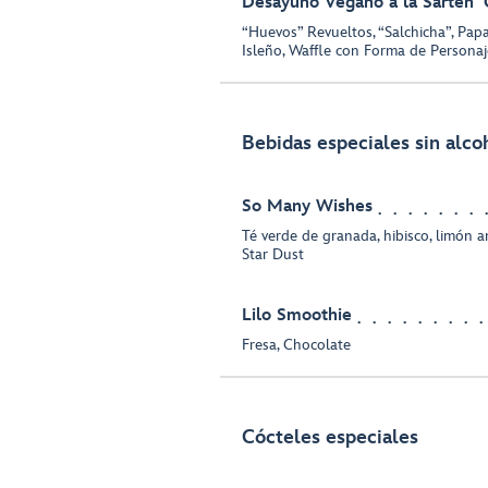
Desayuno Vegano a la Sartén 
“Huevos” Revueltos, “Salchicha”, Papas
Isleño, Waffle con Forma de Personaj
Bebidas especiales sin alco
So Many Wishes
Té verde de granada, hibisco, limón a
Star Dust
Lilo Smoothie
Fresa, Chocolate
Cócteles especiales