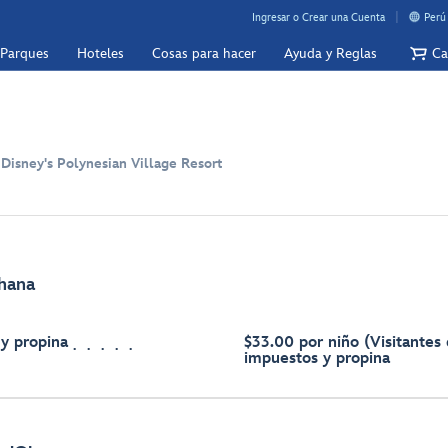
Ingresar o Crear una Cuenta
Perú
 Parques
Hoteles
Cosas para hacer
Ayuda y Reglas
Ca
 Disney's Polynesian Village Resort
Ohana
 y propina
$33.00 por niño (Visitantes
impuestos y propina