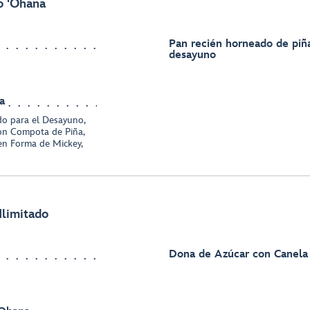
o 'Ohana
Pan recién horneado de piña
desayuno
a
do para el Desayuno,
on Compota de Piña,
s en Forma de Mickey,
Ilimitado
Dona de Azúcar con Canela