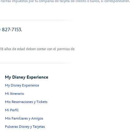
tarifas impuestos por tu compañía de tarjeta de crédito o banco, si correspondieren.
) 827-7153.
 18 años de edad deben contar con el permiso de
My Disney Experience
My Disney Experience
Mi Itinerario
Mis Reservaciones y Tickets
Mi Perfil
Mis Familiares y Amigos
Pulseras Disney y Tarjetas