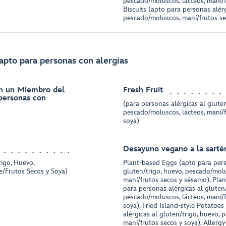
pescado/moluscos, lácteos, maní/f
Biscuits (apto para personas alérg
pescado/moluscos, maní/frutos s
apto para personas con alergias
on un Miembro del
Fresh Fruit
 personas con
(para personas alérgicas al gluten
pescado/moluscos, lácteos, maní/
soya)
Desayuno vegano a la sarté
rigo, Huevo,
Plant-based Eggs (apto para pers
e/Frutos Secos y Soya)
gluten/trigo, huevo, pescado/molu
maní/frutos secos y sésamo), Pla
para personas alérgicas al gluten/
pescado/moluscos, lácteos, maní/
soya), Fried Island-style Potatoe
alérgicas al gluten/trigo, huevo, 
maní/frutos secos y soya), Allerg