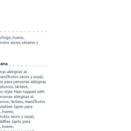
/trigo, huevo,
frutos secos, sésamo y
hana
as alérgicas al
aní/frutos secos y soya),
to para personas alérgicas
luscos, lácteos,
ian-style Ham topped with
rsonas alérgicas al
scos, lácteos, maní/frutos
Potatoes (apto para
, huevo,
rutos secos y soya),
affles (apto para
, huevo,