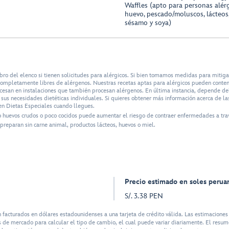
Waffles (apto para personas alérgi
huevo, pescado/moluscos, lácteos,
sésamo y soya)
bro del elenco si tienen solicitudes para alérgicos. Si bien tomamos medidas para mitig
n completamente libres de alérgenos. Nuestras recetas aptas para alérgicos pueden conte
ocesan en instalaciones que también procesan alérgenos. En última instancia, depende del 
us necesidades dietéticas individuales. Si quieres obtener más información acerca de las
n Dietas Especiales cuando llegues.
o huevos crudos o poco cocidos puede aumentar el riesgo de contraer enfermedades a tra
preparan sin carne animal, productos lácteos, huevos o miel.
Precio estimado en soles perua
S/. 3.38 PEN
cturados en dólares estadounidenses a una tarjeta de crédito válida. Las estimaciones 
 de mercado para calcular el tipo de cambio, el cual puede variar diariamente. El resume