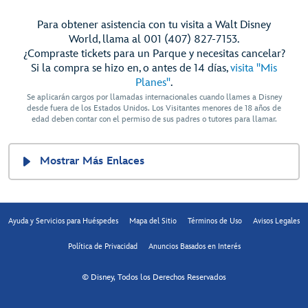
Para obtener asistencia con tu visita a Walt Disney
World, llama al 001 (407) 827-7153.
¿Compraste tickets para un Parque y necesitas cancelar?
Si la compra se hizo en, o antes de 14 días,
visita "Mis
Planes"
.
Se aplicarán cargos por llamadas internacionales cuando llames a Disney
desde fuera de los Estados Unidos. Los Visitantes menores de 18 años de
edad deben contar con el permiso de sus padres o tutores para llamar.
Mostrar Más Enlaces
Ayuda y Servicios para Huéspedes
Mapa del Sitio
Términos de Uso
Avisos Legales
Política de Privacidad
Anuncios Basados en Interés
© Disney, Todos los Derechos Reservados