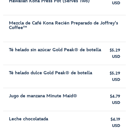
Hawaiian Kona Press Pot (Serves Two)
USD
Mezcla de Café Kona Recién Preparado de Joffrey's
Coffee™
Té helado sin azúcar Gold Peak® de botella
$5.29
USD
Té helado dulce Gold Peak® de botella
$5.29
USD
Jugo de manzana Minute Maid®
$4.79
USD
Leche chocolatada
$4.19
USD