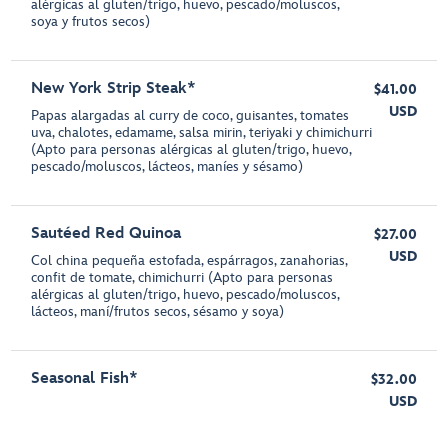
alérgicas al gluten/trigo, huevo, pescado/moluscos,
soya y frutos secos)
New York Strip Steak*
$41.00
USD
Papas alargadas al curry de coco, guisantes, tomates
uva, chalotes, edamame, salsa mirin, teriyaki y chimichurri
(Apto para personas alérgicas al gluten/trigo, huevo,
pescado/moluscos, lácteos, maníes y sésamo)
Sautéed Red Quinoa
$27.00
USD
Col china pequeña estofada, espárragos, zanahorias,
confit de tomate, chimichurri (Apto para personas
alérgicas al gluten/trigo, huevo, pescado/moluscos,
lácteos, maní/frutos secos, sésamo y soya)
Seasonal Fish*
$32.00
USD