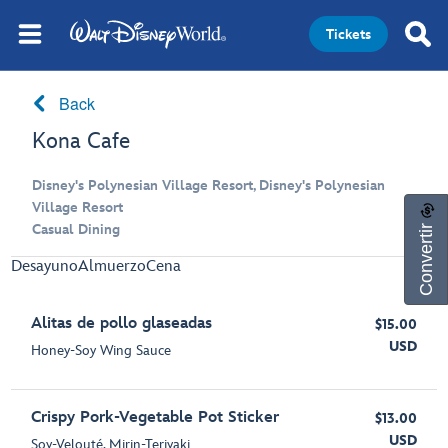
Tickets
Back
Kona Cafe
Disney's Polynesian Village Resort, Disney's Polynesian
Village Resort
Convertir
Casual Dining
Desayuno
Almuerzo
Cena
Alitas de pollo glaseadas
$15.00
USD
Honey-Soy Wing Sauce
Crispy Pork-Vegetable Pot Sticker
$13.00
USD
Soy-Velouté, Mirin-Teriyaki