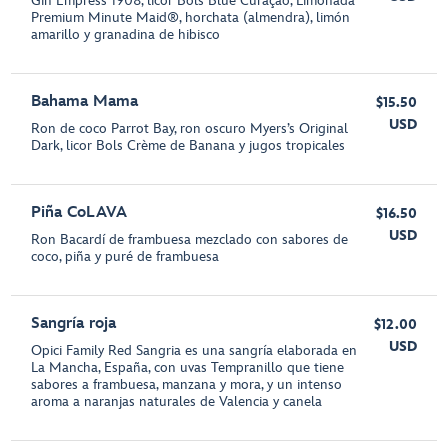
Gin Empress 1908, licor Bols Blue Curaçao, Limonada
Premium Minute Maid®, horchata (almendra), limón
amarillo y granadina de hibisco
Bahama Mama
$15.50
USD
Ron de coco Parrot Bay, ron oscuro Myers’s Original
Dark, licor Bols Crème de Banana y jugos tropicales
Piña CoLAVA
$16.50
USD
Ron Bacardí de frambuesa mezclado con sabores de
coco, piña y puré de frambuesa
Sangría roja
$12.00
USD
Opici Family Red Sangria es una sangría elaborada en
La Mancha, España, con uvas Tempranillo que tiene
sabores a frambuesa, manzana y mora, y un intenso
aroma a naranjas naturales de Valencia y canela