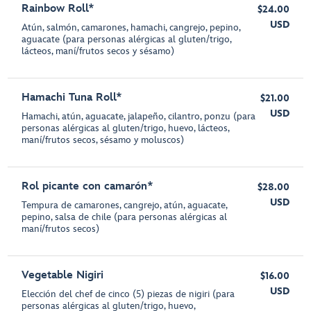
Rainbow Roll*
$24.00
USD
Atún, salmón, camarones, hamachi, cangrejo, pepino,
aguacate (para personas alérgicas al gluten/trigo,
lácteos, maní/frutos secos y sésamo)
Hamachi Tuna Roll*
$21.00
USD
Hamachi, atún, aguacate, jalapeño, cilantro, ponzu (para
personas alérgicas al gluten/trigo, huevo, lácteos,
maní/frutos secos, sésamo y moluscos)
Rol picante con camarón*
$28.00
USD
Tempura de camarones, cangrejo, atún, aguacate,
pepino, salsa de chile (para personas alérgicas al
maní/frutos secos)
Vegetable Nigiri
$16.00
USD
Elección del chef de cinco (5) piezas de nigiri (para
personas alérgicas al gluten/trigo, huevo,