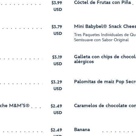
Cóctel de Frutas con Piña
$3.99
USD
Mini Babybel® Snack Chee
$3.79
USD
Tres Paquetes Individuales de Q
Semisuave con Sabor Original
Galleta con chips de chocol
$3.19
alérgicos
USD
Palomitas de maíz Pop Sec
$3.29
USD
leche M&M'S®
Caramelos de chocolate c
$2.49
USD
Banana
$2.49