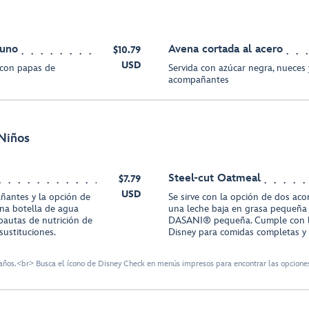
yuno
Avena cortada al acero
$10.79
USD
e con papas de
Servida con azúcar negra, nueces
acompañantes
Niños
Steel-cut Oatmeal
$7.79
USD
ñantes y la opción de
Se sirve con la opción de dos ac
na botella de agua
una leche baja en grasa pequeña
autas de nutrición de
DASANI® pequeña. Cumple con la
sustituciones.
Disney para comidas completas y s
ños.<br> Busca el ícono de Disney Check en menús impresos para encontrar las opciones