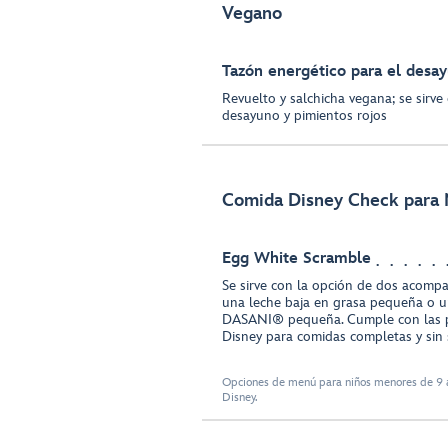
Vegano
Tazón energético para el desa
Revuelto y salchicha vegana; se sirv
desayuno y pimientos rojos
Comida Disney Check para 
Egg White Scramble
Se sirve con la opción de dos acompa
una leche baja en grasa pequeña o u
DASANI® pequeña. Cumple con las p
Disney para comidas completas y sin 
Opciones de menú para niños menores de 9 a
Disney.