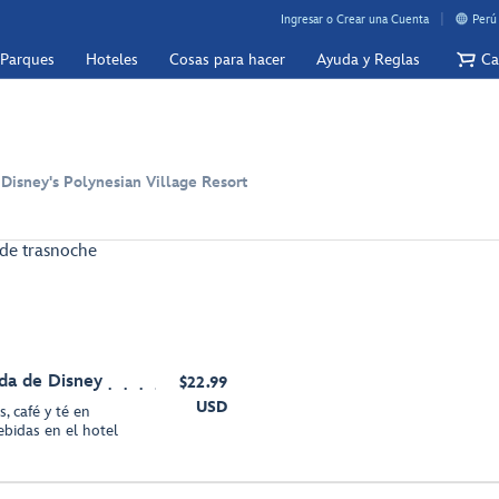
Ingresar o Crear una Cuenta
Perú
 Parques
Hoteles
Cosas para hacer
Ayuda y Reglas
Ca
 Disney's Polynesian Village Resort
de trasnoche
da de Disney
$22.99
USD
, café y té en
ebidas en el hotel