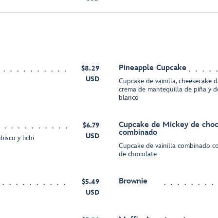
Pineapple Cupcake
$8.29
USD
Cupcake de vainilla, cheesecake
crema de mantequilla de piña y d
blanco
Cupcake de Mickey de choco
$6.79
combinado
USD
isco y lichi
Cupcake de vainilla combinado c
de chocolate
Brownie
$5.49
USD