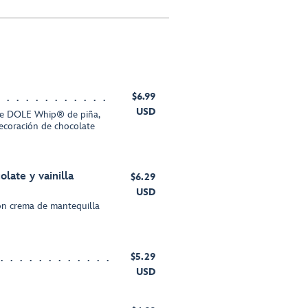
$6.99
USD
 de DOLE Whip® de piña,
ecoración de chocolate
late y vainilla
$6.29
USD
on crema de mantequilla
$5.29
USD