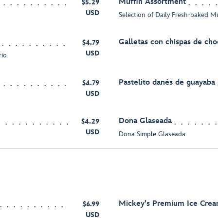
Muffin Assortment
$5.29
USD
Selection of Daily Fresh-baked M
Galletas con chispas de cho
$4.79
USD
rio
Pastelito danés de guayaba
$4.79
USD
Dona Glaseada
$4.29
USD
Dona Simple Glaseada
Mickey's Premium Ice Cre
$6.99
USD