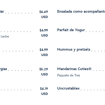
Bar
Ensalada como acompañant
$6.49
USD
Parfait de Yogur
$4.99
USD
y Leche
Hummus y pretzels
$4.99
USD
gias
Mandarinas Cuties®
$5.29
USD
Paquete de Tres
Uncrustables
$4.19
USD