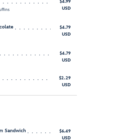
$4.99
USD
uffins
colate
$4.79
USD
$4.79
USD
$2.29
USD
am Sandwich
$6.49
USD