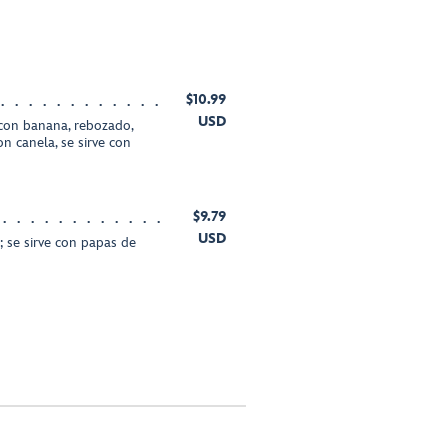
$10.99
USD
con banana, rebozado,
n canela, se sirve con
$9.79
USD
 se sirve con papas de