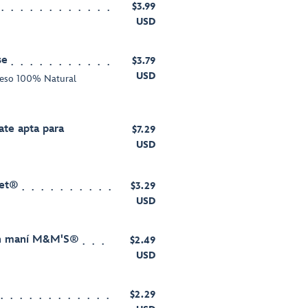
$3.99
USD
se
$3.79
USD
ueso 100% Natural
ate apta para
$7.29
USD
ret®
$3.29
USD
on maní M&M'S®
$2.49
USD
$2.29