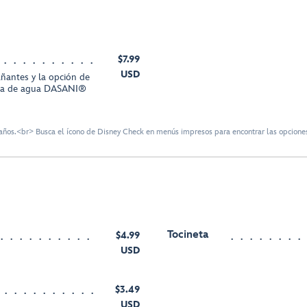
$7.99
USD
ñantes y la opción de
lla de agua DASANI®
ños.<br> Busca el ícono de Disney Check en menús impresos para encontrar las opciones
Tocineta
$4.99
USD
$3.49
USD