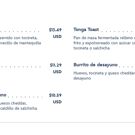
Tonga Toast
$13.49
USD
servido con tocineta,
Pan de masa fermentada relleno 
necillo de mantequilla
frito y espolvoreado con azúcar co
tocineta o salchicha
Burrito de desayuno
$11.29
USD
Huevos, tocineta y queso cheddar;
desayuno
uno
$10.59
USD
quesos cheddar,
caldillo de salchicha