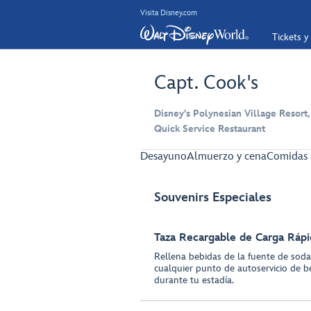
Visita Disney.com
Tickets y
Capt. Cook's
Disney's Polynesian Village Resort,
Quick Service Restaurant
Desayuno
Almuerzo y cena
Comidas 
Souvenirs Especiales
Taza Recargable de Carga Rápi
Rellena bebidas de la fuente de sodas
cualquier punto de autoservicio de b
durante tu estadía.