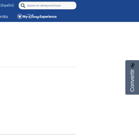
 (Español)
rrito
Convertir