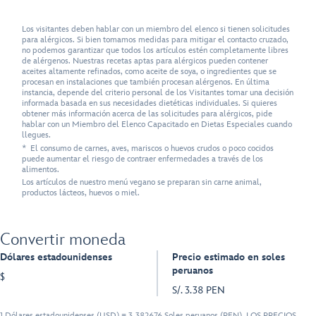
Los visitantes deben hablar con un miembro del elenco si tienen solicitudes
para alérgicos. Si bien tomamos medidas para mitigar el contacto cruzado,
no podemos garantizar que todos los artículos estén completamente libres
de alérgenos. Nuestras recetas aptas para alérgicos pueden contener
aceites altamente refinados, como aceite de soya, o ingredientes que se
procesan en instalaciones que también procesan alérgenos. En última
instancia, depende del criterio personal de los Visitantes tomar una decisión
informada basada en sus necesidades dietéticas individuales. Si quieres
obtener más información acerca de las solicitudes para alérgicos, pide
hablar con un Miembro del Elenco Capacitado en Dietas Especiales cuando
llegues.
* El consumo de carnes, aves, mariscos o huevos crudos o poco cocidos
puede aumentar el riesgo de contraer enfermedades a través de los
alimentos.
Los artículos de nuestro menú vegano se preparan sin carne animal,
productos lácteos, huevos o miel.
Convertir moneda
Dólares estadounidenses
Precio estimado en soles
peruanos
$
S/. 3.38 PEN
1 Dólares estadounidenses (USD) = 3.382676 Soles peruanos (PEN). LOS PRECIOS