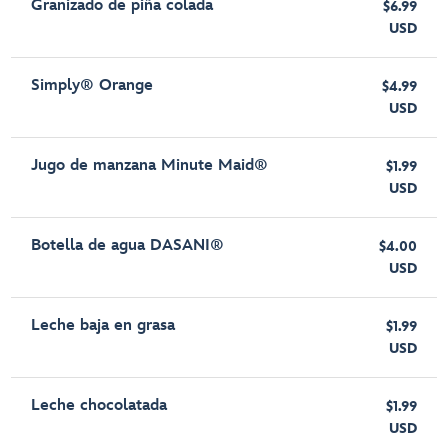
Granizado de piña colada
$6.99
USD
Simply® Orange
$4.99
USD
Jugo de manzana Minute Maid®
$1.99
USD
Botella de agua DASANI®
$4.00
USD
Leche baja en grasa
$1.99
USD
Leche chocolatada
$1.99
USD