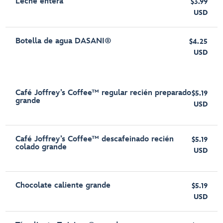
Leche entera
$3.99
USD
Botella de agua DASANI®
$4.25
USD
Café Joffrey’s Coffee™ regular recién preparado
$5.19
grande
USD
Café Joffrey’s Coffee™ descafeinado recién
$5.19
colado grande
USD
Chocolate caliente grande
$5.19
USD