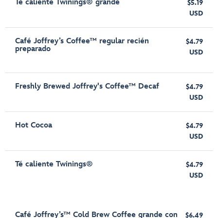
Té caliente Twinings® grande
$5.19
USD
Café Joffrey’s Coffee™ regular recién
$4.79
preparado
USD
Freshly Brewed Joffrey's Coffee™ Decaf
$4.79
USD
Hot Cocoa
$4.79
USD
Té caliente Twinings®
$4.79
USD
Café Joffrey’s™ Cold Brew Coffee grande con
$6.49