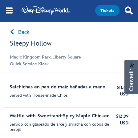
Tickets
Back
Sleepy Hollow
Magic Kingdom Park, Liberty Square
Quick Service Kiosk
Convertir
Salchichas en pan de maíz bañadas a mano
$11.49
USD
Served with House-made Chips
Waffle with Sweet-and-Spicy Maple Chicken
$12.99
USD
Servido con glaseado de arce y sriracha con copos de
perejil