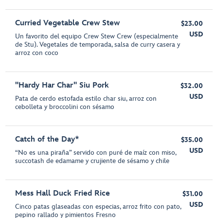
Curried Vegetable Crew Stew
$23.00
USD
Un favorito del equipo Crew Stew Crew (especialmente
de Stu). Vegetales de temporada, salsa de curry casera y
arroz con coco
"Hardy Har Char" Siu Pork
$32.00
USD
Pata de cerdo estofada estilo char siu, arroz con
cebolleta y broccolini con sésamo
Catch of the Day*
$35.00
USD
“No es una piraña” servido con puré de maíz con miso,
succotash de edamame y crujiente de sésamo y chile
Mess Hall Duck Fried Rice
$31.00
USD
Cinco patas glaseadas con especias, arroz frito con pato,
pepino rallado y pimientos Fresno