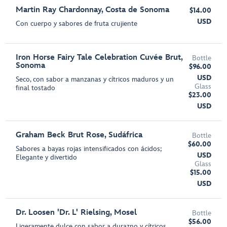
Martin Ray Chardonnay, Costa de Sonoma
$14.00
USD
Con cuerpo y sabores de fruta crujiente
Iron Horse Fairy Tale Celebration Cuvée Brut,
Bottle
Sonoma
$96.00
USD
Seco, con sabor a manzanas y cítricos maduros y un
Glass
final tostado
$23.00
USD
Graham Beck Brut Rose, Sudáfrica
Bottle
$60.00
Sabores a bayas rojas intensificados con ácidos;
USD
Elegante y divertido
Glass
$15.00
USD
Dr. Loosen 'Dr. L' Rielsing, Mosel
Bottle
$56.00
Ligeramente dulce con sabor a durazno y cítricos