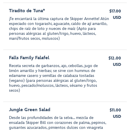
Tiradito de Tuna*
$17.00
USD
¡Te encantará la última captura de Skipper Annette! Atún
especiado con togarashi, aguacate, caldo de ají amarillo,
chips de raíz de loto y nueces de maíz (Apto para
personas alérgicas al gluten/trigo, huevo, lácteos,
maní/frutos secos, moluscos)
Falls Family Falafel
$12.00
USD
Receta secreta de garbanzos, ajo, cebollas, jugo de
limón amarillo y hierbas; se sirve con hummus de
edamame casero y semillas de calabaza tostadas
(vegano) (para personas alérgicas al gluten/trigo,
huevo, pescado/moluscos, lácteos, sésamo y frutos
secos)
Jungle Green Salad
$11.00
USD
Desde las profundidades de la selva… mezcla de
ensalada Skipper Bill con corazones de palma, pepinos,
guisantes azucarados, pimientos dulces con vinagreta