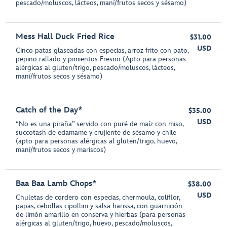
pescado/moluscos, lácteos, maní/frutos secos y sésamo)
Mess Hall Duck Fried Rice
$31.00
USD
Cinco patas glaseadas con especias, arroz frito con pato,
pepino rallado y pimientos Fresno (Apto para personas
alérgicas al gluten/trigo, pescado/moluscos, lácteos,
maní/frutos secos y sésamo)
Catch of the Day*
$35.00
USD
“No es una piraña” servido con puré de maíz con miso,
succotash de edamame y crujiente de sésamo y chile
(apto para personas alérgicas al gluten/trigo, huevo,
maní/frutos secos y mariscos)
Baa Baa Lamb Chops*
$38.00
USD
Chuletas de cordero con especias, chermoula, coliflor,
papas, cebollas cipollini y salsa harissa, con guarnición
de limón amarillo en conserva y hierbas (para personas
alérgicas al gluten/trigo, huevo, pescado/moluscos,