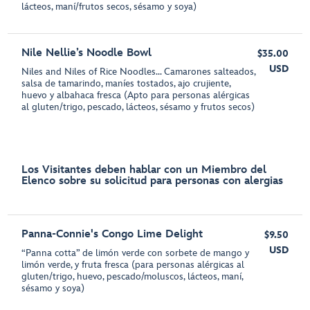
lácteos, maní/frutos secos, sésamo y soya)
Nile Nellie’s Noodle Bowl
$35.00
USD
Niles and Niles of Rice Noodles... Camarones salteados,
salsa de tamarindo, maníes tostados, ajo crujiente,
huevo y albahaca fresca (Apto para personas alérgicas
al gluten/trigo, pescado, lácteos, sésamo y frutos secos)
Los Visitantes deben hablar con un Miembro del
Elenco sobre su solicitud para personas con alergias
Panna-Connie's Congo Lime Delight
$9.50
USD
“Panna cotta” de limón verde con sorbete de mango y
limón verde, y fruta fresca (para personas alérgicas al
gluten/trigo, huevo, pescado/moluscos, lácteos, maní,
sésamo y soya)