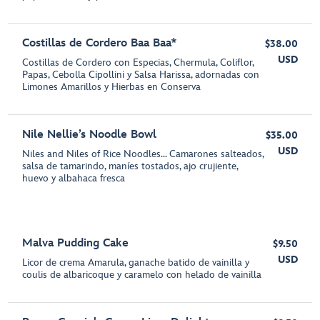
Costillas de Cordero Baa Baa*
$38.00
USD
Costillas de Cordero con Especias, Chermula, Coliflor,
Papas, Cebolla Cipollini y Salsa Harissa, adornadas con
Limones Amarillos y Hierbas en Conserva
Nile Nellie’s Noodle Bowl
$35.00
USD
Niles and Niles of Rice Noodles... Camarones salteados,
salsa de tamarindo, maníes tostados, ajo crujiente,
huevo y albahaca fresca
Malva Pudding Cake
$9.50
USD
Licor de crema Amarula, ganache batido de vainilla y
coulis de albaricoque y caramelo con helado de vainilla