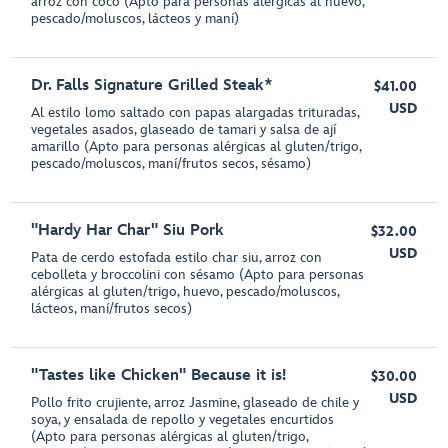
arroz con coco (Apto para personas alérgicas al huevo,
pescado/moluscos, lácteos y maní)
Dr. Falls Signature Grilled Steak*
$41.00
USD
Al estilo lomo saltado con papas alargadas trituradas,
vegetales asados, glaseado de tamari y salsa de ají
amarillo (Apto para personas alérgicas al gluten/trigo,
pescado/moluscos, maní/frutos secos, sésamo)
"Hardy Har Char" Siu Pork
$32.00
USD
Pata de cerdo estofada estilo char siu, arroz con
cebolleta y broccolini con sésamo (Apto para personas
alérgicas al gluten/trigo, huevo, pescado/moluscos,
lácteos, maní/frutos secos)
"Tastes like Chicken" Because it is!
$30.00
USD
Pollo frito crujiente, arroz Jasmine, glaseado de chile y
soya, y ensalada de repollo y vegetales encurtidos
(Apto para personas alérgicas al gluten/trigo,