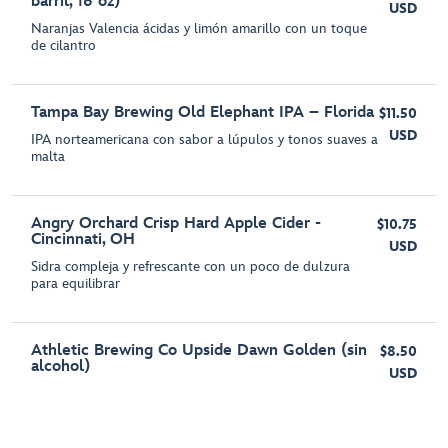
barril, 16 oz)
USD
Naranjas Valencia ácidas y limón amarillo con un toque
de cilantro
Tampa Bay Brewing Old Elephant IPA – Florida
$11.50
USD
IPA norteamericana con sabor a lúpulos y tonos suaves a
malta
Angry Orchard Crisp Hard Apple Cider -
$10.75
Cincinnati, OH
USD
Sidra compleja y refrescante con un poco de dulzura
para equilibrar
Athletic Brewing Co Upside Dawn Golden (sin
$8.50
alcohol)
USD