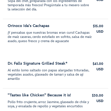
Sopa del chef, ¡preparada con los ingredientes de
temporada más frescos! Pregúntale a tu mesero sobre
la selección del día.
Orinoco Ida's Cachapas
$15.00
USD
¡Y pensabas que nuestras bromas eran cursi! Cachapas
de maíz caseras, cerdo estofado en sofrito, salsa de maíz
asado, queso fresco y crema de aguacate
Dr. Falls Signature Grilled Steak*
$41.00
USD
Al estilo lomo saltado con papas alargadas trituradas,
vegetales asados, glaseado de tamari y salsa de ají
amarillo
"Tastes like Chicken" Because it is!
$30.00
USD
Pollo frito crujiente, arroz Jasmine, glaseado de chile y
soya, y ensalada de repollo y vegetales encurtidos