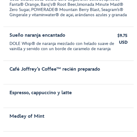
Fanta® Orange, Barq's® Root Beer, limonada Minute Maid®
Zero Sugar, POWERADE® Mountain Berry Blast, Seagram’s®
Gingerale y vitaminwater® de açai, arándanos azules y granada
Sueño naranja encantado
$9.75
USD
DOLE Whip® de naranja mezclado con helado suave de
vainilla y servido con un borde de caramelo de naranja
Café Joffrey’s Coffee™ recién preparado
Espresso, cappuccino y latte
Medley of Mint