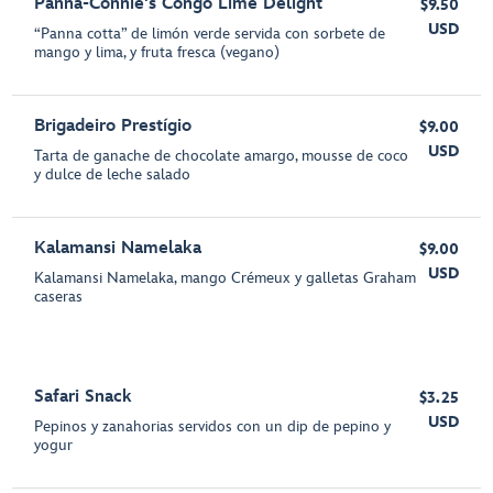
Panna-Connie's Congo Lime Delight
$9.50
USD
“Panna cotta” de limón verde servida con sorbete de
mango y lima, y fruta fresca (vegano)
Brigadeiro Prestígio
$9.00
USD
Tarta de ganache de chocolate amargo, mousse de coco
y dulce de leche salado
Kalamansi Namelaka
$9.00
USD
Kalamansi Namelaka, mango Crémeux y galletas Graham
caseras
Safari Snack
$3.25
USD
Pepinos y zanahorias servidos con un dip de pepino y
yogur