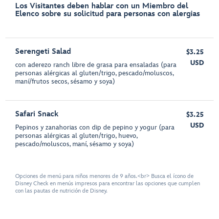
Los Visitantes deben hablar con un Miembro del
Elenco sobre su solicitud para personas con alergias
Serengeti Salad
$3.25
USD
con aderezo ranch libre de grasa para ensaladas (para
personas alérgicas al gluten/trigo, pescado/moluscos,
maní/frutos secos, sésamo y soya)
Safari Snack
$3.25
USD
Pepinos y zanahorias con dip de pepino y yogur (para
personas alérgicas al gluten/trigo, huevo,
pescado/moluscos, maní, sésamo y soya)
Opciones de menú para niños menores de 9 años.<br> Busca el ícono de
Disney Check en menús impresos para encontrar las opciones que cumplen
con las pautas de nutrición de Disney.