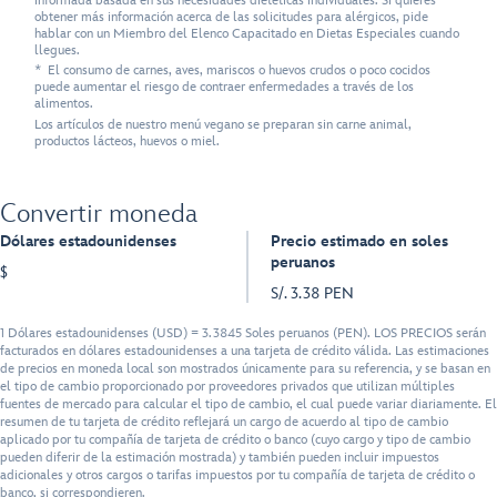
informada basada en sus necesidades dietéticas individuales. Si quieres
obtener más información acerca de las solicitudes para alérgicos, pide
hablar con un Miembro del Elenco Capacitado en Dietas Especiales cuando
llegues.
* El consumo de carnes, aves, mariscos o huevos crudos o poco cocidos
puede aumentar el riesgo de contraer enfermedades a través de los
alimentos.
Los artículos de nuestro menú vegano se preparan sin carne animal,
productos lácteos, huevos o miel.
Convertir moneda
Dólares estadounidenses
Precio estimado en soles
peruanos
$
S/. 3.38 PEN
1 Dólares estadounidenses (USD) = 3.3845 Soles peruanos (PEN). LOS PRECIOS serán
facturados en dólares estadounidenses a una tarjeta de crédito válida. Las estimaciones
de precios en moneda local son mostrados únicamente para su referencia, y se basan en
el tipo de cambio proporcionado por proveedores privados que utilizan múltiples
fuentes de mercado para calcular el tipo de cambio, el cual puede variar diariamente. El
resumen de tu tarjeta de crédito reflejará un cargo de acuerdo al tipo de cambio
aplicado por tu compañía de tarjeta de crédito o banco (cuyo cargo y tipo de cambio
pueden diferir de la estimación mostrada) y también pueden incluir impuestos
adicionales y otros cargos o tarifas impuestos por tu compañía de tarjeta de crédito o
banco, si correspondieren.