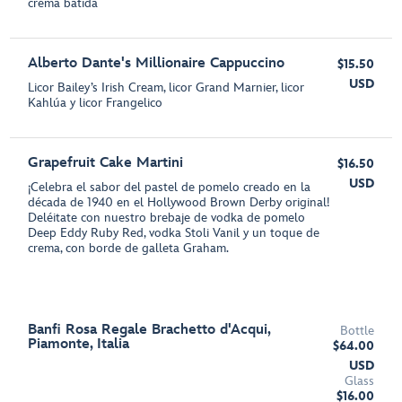
crema batida
Alberto Dante's Millionaire Cappuccino
$15.50
USD
Licor Bailey’s Irish Cream, licor Grand Marnier, licor
Kahlúa y licor Frangelico
Grapefruit Cake Martini
$16.50
USD
¡Celebra el sabor del pastel de pomelo creado en la
década de 1940 en el Hollywood Brown Derby original!
Deléitate con nuestro brebaje de vodka de pomelo
Deep Eddy Ruby Red, vodka Stoli Vanil y un toque de
crema, con borde de galleta Graham.
Banfi Rosa Regale Brachetto d'Acqui,
Bottle
Piamonte, Italia
$64.00
USD
Glass
$16.00