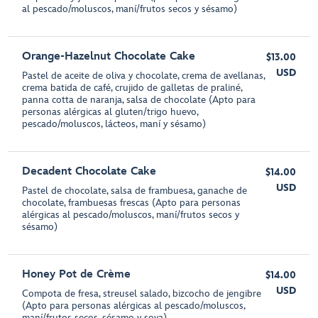
al pescado/moluscos, maní/frutos secos y sésamo)
Orange-Hazelnut Chocolate Cake
$13.00
USD
Pastel de aceite de oliva y chocolate, crema de avellanas,
crema batida de café, crujido de galletas de praliné,
panna cotta de naranja, salsa de chocolate (Apto para
personas alérgicas al gluten/trigo huevo,
pescado/moluscos, lácteos, maní y sésamo)
Decadent Chocolate Cake
$14.00
USD
Pastel de chocolate, salsa de frambuesa, ganache de
chocolate, frambuesas frescas (Apto para personas
alérgicas al pescado/moluscos, maní/frutos secos y
sésamo)
Honey Pot de Crème
$14.00
USD
Compota de fresa, streusel salado, bizcocho de jengibre
(Apto para personas alérgicas al pescado/moluscos,
maní/frutos secos, sésamo y soya)