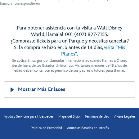
banco, si correspondieren.
Para obtener asistencia con tu visita a Walt Disney
World, llama al 001 (407) 827-7153.
¿Compraste tickets para un Parque y necesitas cancelar?
Si la compra se hizo en, o antes de 14 días,
visita "Mis
Planes"
.
Se aplicarán cargos por llamadas internacionales cuando llames a Disney
desde fuera de los Estados Unidos. Los Visitantes menores de 18 años de
edad deben contar con el permiso de sus padres o tutores para llamar.
Mostrar Más Enlaces
Ayuda y Servicios para Huéspedes
Mapa del Sitio
Términos de Uso
Avisos Legales
Política de Privacidad
Anuncios Basados en Interés