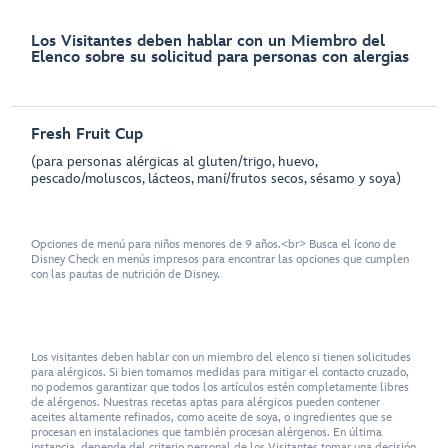
Los Visitantes deben hablar con un Miembro del
Elenco sobre su solicitud para personas con alergias
Fresh Fruit Cup
(para personas alérgicas al gluten/trigo, huevo,
pescado/moluscos, lácteos, maní/frutos secos, sésamo y soya)
Opciones de menú para niños menores de 9 años.<br> Busca el ícono de
Disney Check en menús impresos para encontrar las opciones que cumplen
con las pautas de nutrición de Disney.
Los visitantes deben hablar con un miembro del elenco si tienen solicitudes
para alérgicos. Si bien tomamos medidas para mitigar el contacto cruzado,
no podemos garantizar que todos los artículos estén completamente libres
de alérgenos. Nuestras recetas aptas para alérgicos pueden contener
aceites altamente refinados, como aceite de soya, o ingredientes que se
procesan en instalaciones que también procesan alérgenos. En última
instancia, depende del criterio personal de los Visitantes tomar una decisión