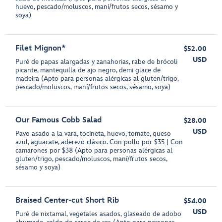
huevo, pescado/moluscos, maní/frutos secos, sésamo y
soya)
Filet Mignon*
$52.00
USD
Puré de papas alargadas y zanahorias, rabe de brócoli
picante, mantequilla de ajo negro, demi glace de
madeira (Apto para personas alérgicas al gluten/trigo,
pescado/moluscos, maní/frutos secos, sésamo, soya)
Our Famous Cobb Salad
$28.00
USD
Pavo asado a la vara, tocineta, huevo, tomate, queso
azul, aguacate, aderezo clásico. Con pollo por $35 | Con
camarones por $38 (Apto para personas alérgicas al
gluten/trigo, pescado/moluscos, maní/frutos secos,
sésamo y soya)
Braised Center-cut Short Rib
$54.00
USD
Puré de nixtamal, vegetales asados, glaseado de adobo