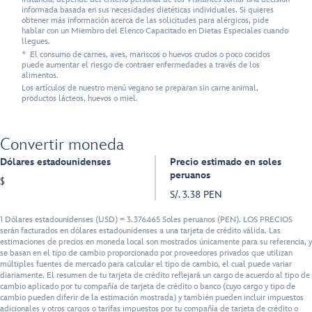
informada basada en sus necesidades dietéticas individuales. Si quieres
obtener más información acerca de las solicitudes para alérgicos, pide
hablar con un Miembro del Elenco Capacitado en Dietas Especiales cuando
llegues.
* El consumo de carnes, aves, mariscos o huevos crudos o poco cocidos
puede aumentar el riesgo de contraer enfermedades a través de los
alimentos.
Los artículos de nuestro menú vegano se preparan sin carne animal,
productos lácteos, huevos o miel.
Convertir moneda
Dólares estadounidenses
Precio estimado en soles
peruanos
$
S/. 3.38 PEN
1 Dólares estadounidenses (USD) = 3.376465 Soles peruanos (PEN). LOS PRECIOS
serán facturados en dólares estadounidenses a una tarjeta de crédito válida. Las
estimaciones de precios en moneda local son mostrados únicamente para su referencia, y
se basan en el tipo de cambio proporcionado por proveedores privados que utilizan
múltiples fuentes de mercado para calcular el tipo de cambio, el cual puede variar
diariamente. El resumen de tu tarjeta de crédito reflejará un cargo de acuerdo al tipo de
cambio aplicado por tu compañía de tarjeta de crédito o banco (cuyo cargo y tipo de
cambio pueden diferir de la estimación mostrada) y también pueden incluir impuestos
adicionales y otros cargos o tarifas impuestos por tu compañía de tarjeta de crédito o