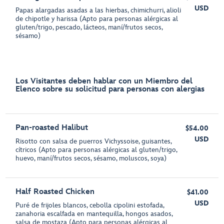
USD
Papas alargadas asadas a las hierbas, chimichurri, alioli
de chipotle y harissa (Apto para personas alérgicas al
gluten/trigo, pescado, lácteos, maní/frutos secos,
sésamo)
Los Visitantes deben hablar con un Miembro del
Elenco sobre su solicitud para personas con alergias
Pan-roasted Halibut
$54.00
USD
Risotto con salsa de puerros Vichyssoise, guisantes,
cítricos (Apto para personas alérgicas al gluten/trigo,
huevo, maní/frutos secos, sésamo, moluscos, soya)
Half Roasted Chicken
$41.00
USD
Puré de frijoles blancos, cebolla cipolini estofada,
zanahoria escalfada en mantequilla, hongos asados,
salsa de mostaza (Apto para personas alérgicas al