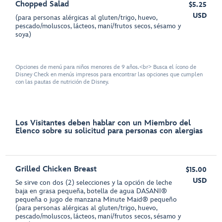
Chopped Salad
$5.25
USD
(para personas alérgicas al gluten/trigo, huevo,
pescado/moluscos, lácteos, maní/frutos secos, sésamo y
soya)
Opciones de menú para niños menores de 9 años.<br> Busca el ícono de
Disney Check en menús impresos para encontrar las opciones que cumplen
con las pautas de nutrición de Disney.
Los Visitantes deben hablar con un Miembro del
Elenco sobre su solicitud para personas con alergias
Grilled Chicken Breast
$15.00
USD
Se sirve con dos (2) selecciones y la opción de leche
baja en grasa pequeña, botella de agua DASANI®
pequeña o jugo de manzana Minute Maid® pequeño
(para personas alérgicas al gluten/trigo, huevo,
pescado/moluscos, lácteos, maní/frutos secos, sésamo y