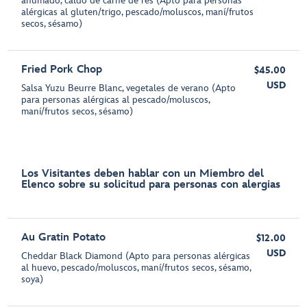
ahumado, caldo de carne de res (Apto para personas
alérgicas al gluten/trigo, pescado/moluscos, maní/frutos
secos, sésamo)
Fried Pork Chop
$45.00
USD
Salsa Yuzu Beurre Blanc, vegetales de verano (Apto
para personas alérgicas al pescado/moluscos,
maní/frutos secos, sésamo)
Los Visitantes deben hablar con un Miembro del
Elenco sobre su solicitud para personas con alergias
Au Gratin Potato
$12.00
USD
Cheddar Black Diamond (Apto para personas alérgicas
al huevo, pescado/moluscos, maní/frutos secos, sésamo,
soya)