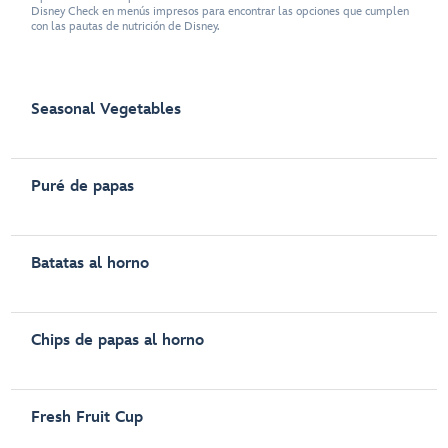
Disney Check en menús impresos para encontrar las opciones que cumplen
con las pautas de nutrición de Disney.
Seasonal Vegetables
Puré de papas
Batatas al horno
Chips de papas al horno
Fresh Fruit Cup