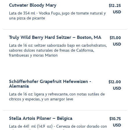
Cutwater Bloody Mary
$12.25
USD
Lata de 354 ml - Vodka Fugu, jugo de tomate natural y
una pizca de picante
Truly Wild Berry Hard Seltzer – Boston, MA
$11.00
USD
Lata de 16 oz: seltzer saborizado bajo en carbohidratos,
sabores dulces naturales de fresas de California,
frambuesas y moras Marion
Schöfferhofer Grapefruit Hefeweizen -
$12.00
Alemania
USD
Lata de 16 oz: ligera y refrescante, con notas sutiles de
cítricos y especias, y un amargor leve
Stella Artois Pilsner – Bélgica
$10.75
USD
Lata de 441 ml (14.9 oz) - Cerveza de color dorado con