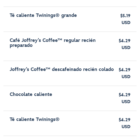
Té caliente Twinings® grande
$5.19
USD
Café Joffrey’s Coffee™ regular recién
$4.29
preparado
USD
Joffrey’s Coffee™ descafeinado recién colado
$4.29
USD
Chocolate caliente
$4.29
USD
Té caliente Twinings®
$4.29
USD