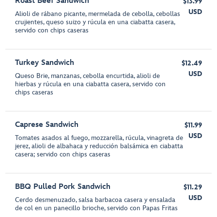
Roast Beef Sandwich
$13.99
USD
Alioli de rábano picante, mermelada de cebolla, cebollas
crujientes, queso suizo y rúcula en una ciabatta casera,
servido con chips caseras
Turkey Sandwich
$12.49
USD
Queso Brie, manzanas, cebolla encurtida, alioli de
hierbas y rúcula en una ciabatta casera, servido con
chips caseras
Caprese Sandwich
$11.99
USD
Tomates asados al fuego, mozzarella, rúcula, vinagreta de
jerez, alioli de albahaca y reducción balsámica en ciabatta
casera; servido con chips caseras
BBQ Pulled Pork Sandwich
$11.29
USD
Cerdo desmenuzado, salsa barbacoa casera y ensalada
de col en un panecillo brioche, servido con Papas Fritas