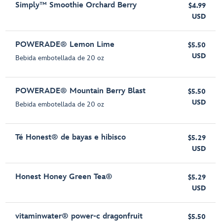
Simply™ Smoothie Orchard Berry
$4.99
USD
POWERADE® Lemon Lime
$5.50
USD
Bebida embotellada de 20 oz
POWERADE® Mountain Berry Blast
$5.50
USD
Bebida embotellada de 20 oz
Té Honest® de bayas e hibisco
$5.29
USD
Honest Honey Green Tea®
$5.29
USD
vitaminwater® power-c dragonfruit
$5.50