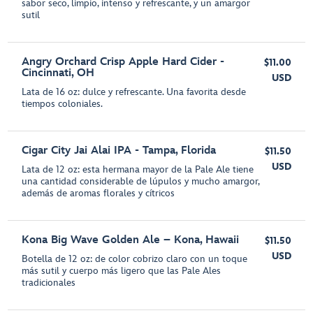
sabor seco, limpio, intenso y refrescante, y un amargor
sutil
Angry Orchard Crisp Apple Hard Cider -
$11.00
Cincinnati, OH
USD
Lata de 16 oz: dulce y refrescante. Una favorita desde
tiempos coloniales.
Cigar City Jai Alai IPA - Tampa, Florida
$11.50
USD
Lata de 12 oz: esta hermana mayor de la Pale Ale tiene
una cantidad considerable de lúpulos y mucho amargor,
además de aromas florales y cítricos
Kona Big Wave Golden Ale – Kona, Hawaii
$11.50
USD
Botella de 12 oz: de color cobrizo claro con un toque
más sutil y cuerpo más ligero que las Pale Ales
tradicionales