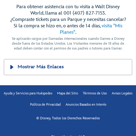
Para obtener asistencia con tu visita a Walt Disney
World, llama al 001 (407) 827-7153.
¿Compraste tickets para un Parque y necesitas cancelar?
Si la compra se hizo en, o antes de 14 días,
visita "Mis
Planes"
.
Se aplicarán cargos por llamadas internacionales cuando llames a Disney
desde fuera de los Estados Unidos. Los Visitantes menores de 18 años de
edad deben contar con el permiso de sus padres o tutores para llamar.
Mostrar Más Enlaces
Ayuda y Servicios para Huéspedes
Mapa del Sitio
Términos de Uso
Avisos Legales
Política de Privacidad
Anuncios Basados en Interés
© Disney, Todos los Derechos Reservados