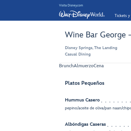
Visita Disney.com
Tickets y
Wine Bar George –
Disney Springs, The Landing
Casual Dining
Brunch
Almuerzo
Cena
Platos Pequeños
Hummus Casero
pepino/aceite de oliva/pan naan/chip
Albóndigas Caseras