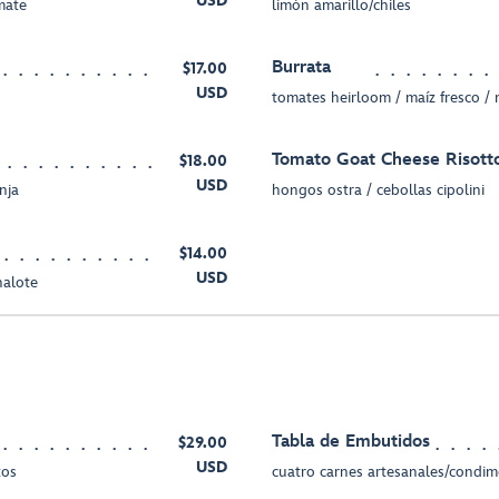
USD
mate
limón amarillo/chiles
Burrata
$17.00
USD
tomates heirloom / maíz fresco /
Tomato Goat Cheese Risott
$18.00
USD
nja
hongos ostra / cebollas cipolini
$14.00
USD
halote
Tabla de Embutidos
$29.00
USD
tos
cuatro carnes artesanales/condi