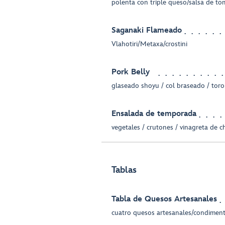
polenta con triple queso/salsa de to
Saganaki Flameado
Vlahotiri/Metaxa/crostini
Pork Belly
glaseado shoyu / col braseado / toro
Ensalada de temporada
vegetales / crutones / vinagreta de c
Tablas
Tabla de Quesos Artesanales
cuatro quesos artesanales/condimen