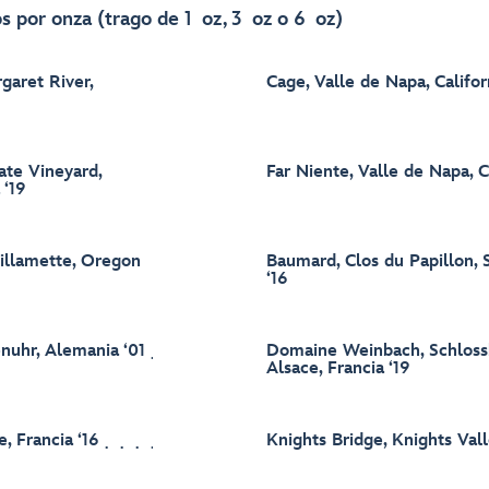
s por onza (trago de 1 oz, 3 oz o 6 oz)
garet River,
Cage, Valle de Napa, Californ
ate Vineyard,
Far Niente, Valle de Napa, C
 ‘19
illamette, Oregon
Baumard, Clos du Papillon, 
‘16
nuhr, Alemania ‘01
Domaine Weinbach, Schloss
Alsace, Francia ‘19
, Francia ‘16
Knights Bridge, Knights Valle