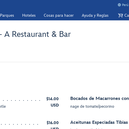
Perú
 Parques
Hoteles
Cosas para hacer
Ayuda y Reglas
Ca
 A Restaurant & Bar
Bocados de Macarrones con
$14.00
USD
otle
nage de tomate/pecorino
Aceitunas Especiadas Tibias
$16.00