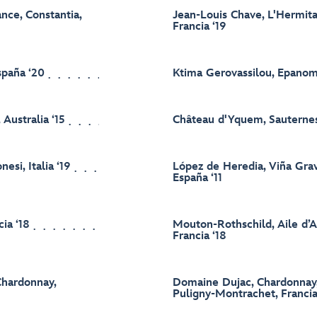
nce, Constantia,
Jean-Louis Chave, L'Hermit
Francia ‘19
spaña ‘20
Ktima Gerovassilou, Epanomi
 Australia ‘15
Château d'Yquem, Sauternes
esi, Italia ‘19
López de Heredia, Viña Gravo
España ‘11
ia ‘18
Mouton-Rothschild, Aile d’A
Francia ‘18
Chardonnay,
Domaine Dujac, Chardonnay, 
Puligny-Montrachet, Francia