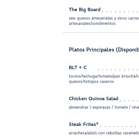
The Big Board
seis quesos artesanales y cinco carne
artesanales/condimentos
Platos Principales (Disponib
BLT + C
tocino/lechuga/tomate/pan brioche/s
quesos/totopos caseros
Chicken Quinoa Salad
almendras / espinacas / tomate / vina
Steak Frites*
arrachera/alioli con cebollas carameli