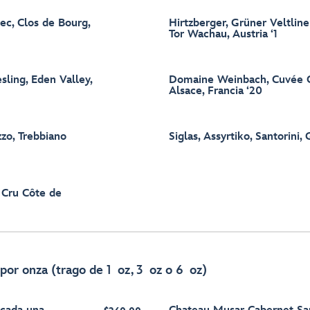
ec, Clos de Bourg,
Hirtzberger, Grüner Veltline
Tor Wachau, Austria ‘1
sling, Eden Valley,
Domaine Weinbach, Cuvée Co
Alsace, Francia ‘20
zo, Trebbiano
Siglas, Assyrtiko, Santorini, 
r Cru Côte de
 por onza (trago de 1 oz, 3 oz o 6 oz)