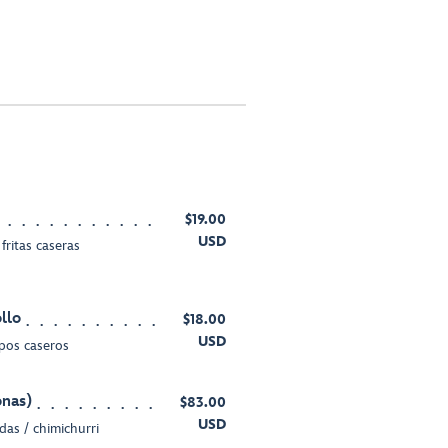
$19.00
USD
fritas caseras
llo
$18.00
USD
pos caseros
onas)
$83.00
USD
das / chimichurri