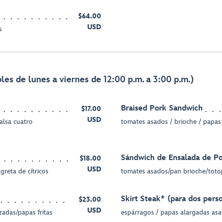
$64.00
USD
s
les de lunes a viernes de 12:00 p.m. a 3:00 p.m.)
Braised Pork Sandwich
$17.00
USD
alsa cuatro
tomates asados / brioche / papas 
Sándwich de Ensalada de Po
$18.00
USD
greta de cítricos
tomates asados/pan brioche/toto
Skirt Steak* (para dos pers
$23.00
USD
zadas/papas fritas
espárragos / papas alargadas asa