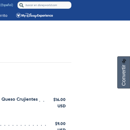
 (Español)
rrito
Convertir
 Queso Crujientes
$16.00
USD
$9.00