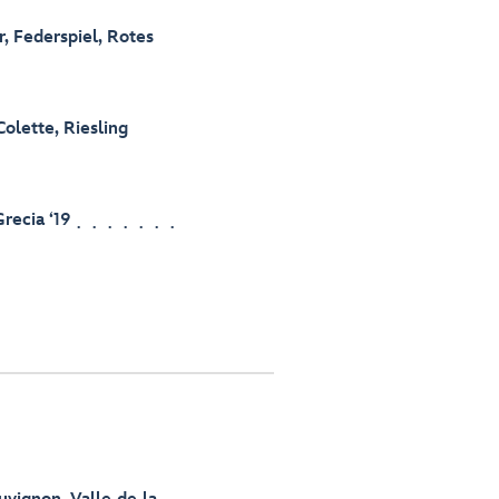
r, Federspiel, Rotes
lette, Riesling
Grecia ‘19