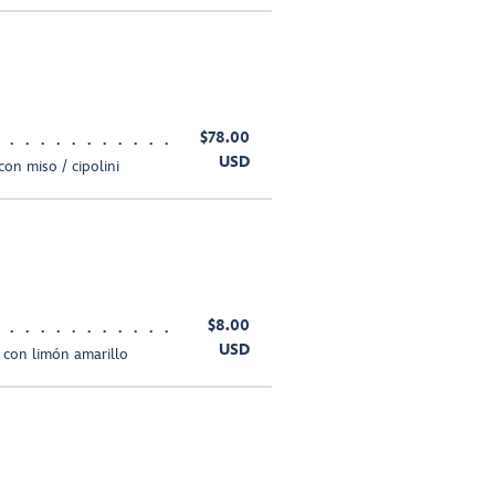
$78.00
USD
 con miso / cipolini
$8.00
USD
 con limón amarillo