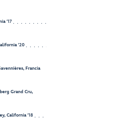
ia ‘17
alifornia ‘20
Savennières, Francia
berg Grand Cru,
y, California ‘18