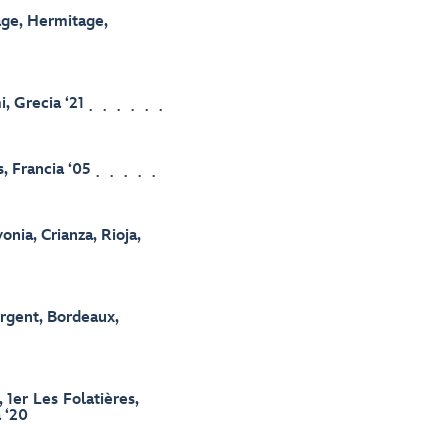
age, Hermitage,
, Grecia ‘21
, Francia ‘05
nia, Crianza, Rioja,
rgent, Bordeaux,
1er Les Folatières,
 ‘20