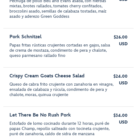
Pechuga de pollo Bell and Evans asada, con hierbas
mixtas, brotes rallados, tomates cherry confitados,
broccolini asado, semillas de calabaza tostadas, maíz
asado y aderezo Green Goddess
Pork Schnitzel
$26.00
USD
Papas fritas rústicas crujientes cortadas en gajos, salsa
de crema de mostaza, condimento de pera y chalote,
queso parmesano rallado fino
Crispy Cream Goats Cheese Salad
$24.00
USD
Queso de cabra frito crujiente con zanahoria en vinagre,
ensalada de calabaza y rúcula, condimento de pera y
chalote, moras, quinua crujiente
Let There Be No Rush Pork
$34.00
USD
Estofado de lomo cocinado durante 12 horas, puré de
papas Champ, repollo salteado con tocineta crujiente,
puré de zanahoria, caldo de sidra de manzana