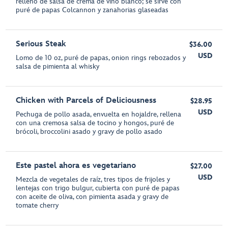
relleno de salsa de crema de vino blanco; se sirve con
puré de papas Colcannon y zanahorias glaseadas
Serious Steak
$36.00
USD
Lomo de 10 oz, puré de papas, onion rings rebozados y
salsa de pimienta al whisky
Chicken with Parcels of Deliciousness
$28.95
USD
Pechuga de pollo asada, envuelta en hojaldre, rellena
con una cremosa salsa de tocino y hongos, puré de
brócoli, broccolini asado y gravy de pollo asado
Este pastel ahora es vegetariano
$27.00
USD
Mezcla de vegetales de raíz, tres tipos de frijoles y
lentejas con trigo bulgur, cubierta con puré de papas
con aceite de oliva, con pimienta asada y gravy de
tomate cherry