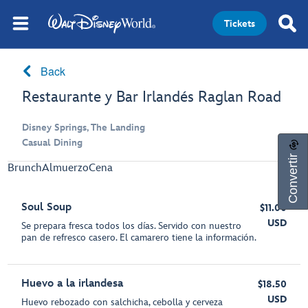
Tickets
Back
Restaurante y Bar Irlandés Raglan Road
Disney Springs, The Landing
Casual Dining
Convertir
Brunch
Almuerzo
Cena
Soul Soup
$11.00
USD
Se prepara fresca todos los días. Servido con nuestro
pan de refresco casero. El camarero tiene la información.
Huevo a la irlandesa
$18.50
USD
Huevo rebozado con salchicha, cebolla y cerveza