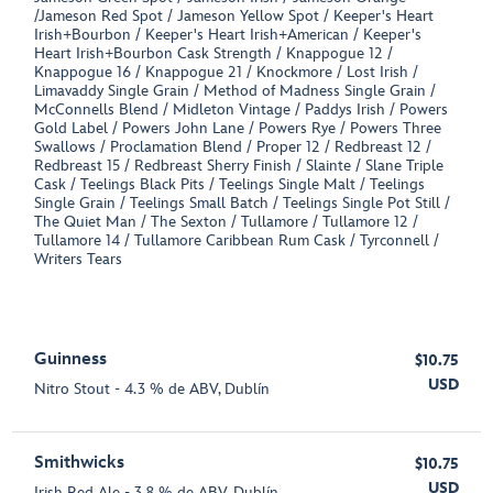
/Jameson Red Spot / Jameson Yellow Spot / Keeper's Heart
Irish+Bourbon / Keeper's Heart Irish+American / Keeper's
Heart Irish+Bourbon Cask Strength / Knappogue 12 /
Knappogue 16 / Knappogue 21 / Knockmore / Lost Irish /
Limavaddy Single Grain / Method of Madness Single Grain /
McConnells Blend / Midleton Vintage / Paddys Irish / Powers
Gold Label / Powers John Lane / Powers Rye / Powers Three
Swallows / Proclamation Blend / Proper 12 / Redbreast 12 /
Redbreast 15 / Redbreast Sherry Finish / Slainte / Slane Triple
Cask / Teelings Black Pits / Teelings Single Malt / Teelings
Single Grain / Teelings Small Batch / Teelings Single Pot Still /
The Quiet Man / The Sexton / Tullamore / Tullamore 12 /
Tullamore 14 / Tullamore Caribbean Rum Cask / Tyrconnell /
Writers Tears
Guinness
$10.75
USD
Nitro Stout - 4.3 % de ABV, Dublín
Smithwicks
$10.75
USD
Irish Red Ale - 3.8 % de ABV, Dublín