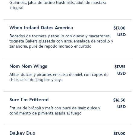
Guinness, jalea de tocino Bushmills, alioli de mostaza
integral
When Ireland Dates America
$17.00
USD
Bocados de tocineta y repollo con queso y macarrones,
tocineta Bakers glaseada con arce, ensalada de repollo y
zanahoria, puré de repollo morado encurtido
Nom Nom Wings
$17.95
USD
Alitas dulces y picantes en salsa de miel, con copos de
chile, salsa de jengibre y soya
Sure I'm Frittered
$16.50
USD
Fritura de brócoli y maíz con puré de maíz dulce y
condimento de pimienta asada al fuego
Dalkey Duo
$17.00