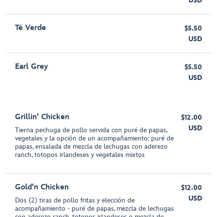
USD
Té Verde
$5.50
USD
Earl Grey
$5.50
USD
Grillin' Chicken
$12.00
USD
Tierna pechuga de pollo servida con puré de papas,
vegetales y la opción de un acompañamiento: puré de
papas, ensalada de mezcla de lechugas con aderezo
ranch, totopos irlandeses y vegetales mixtos
Gold'n Chicken
$12.00
USD
Dos (2) tiras de pollo fritas y elección de
acompañamiento - puré de papas, mezcla de lechugas
con aderezo ranch, totopos irlandeses o mezcla de