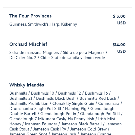
The Four Provinces
$13.00
USD
Guinness, Smithwick’s, Harp, Kilkenny
Orchard Mischief
$14.00
USD
Sidra de manzana Magners / Sidra de pera Magners /
De Cider No. 2 / Cider State de sandía y limón verde
Whisky irlandés
Bushmills / Bushmills 10 / Bushmills 12 / Bushmills 16 /
Bushmills 21 / Bushmills Black Bush / Bushmills Red Bush /
Bushmills Prohibition / Clonakilty Single Grain / Connemara /
Drumshanbo Single Pot Still / Flaming Pig / Glendalough
Double Barrell / Glendalough Poitin / Glendalough Pot Still /
Glendalough 7 Mizunara Cask/ Ha Penny Irish / Irish Mist
Honey / Irishman Founder / Jameson Black Barrell / Jameson
Cask Stout / Jameson Cask IPA / Jameson Cold Brew /
Jameson Green Spot / Jameson Irish / Jameson Orange