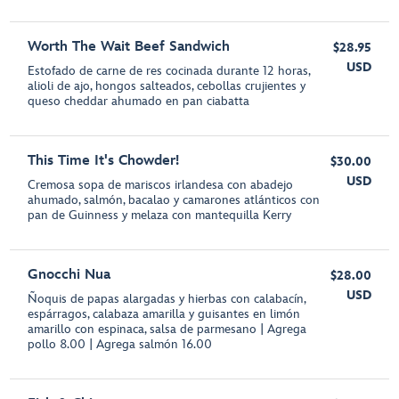
Worth The Wait Beef Sandwich
$28.95
USD
Estofado de carne de res cocinada durante 12 horas,
alioli de ajo, hongos salteados, cebollas crujientes y
queso cheddar ahumado en pan ciabatta
This Time It's Chowder!
$30.00
USD
Cremosa sopa de mariscos irlandesa con abadejo
ahumado, salmón, bacalao y camarones atlánticos con
pan de Guinness y melaza con mantequilla Kerry
Gnocchi Nua
$28.00
USD
Ñoquis de papas alargadas y hierbas con calabacín,
espárragos, calabaza amarilla y guisantes en limón
amarillo con espinaca, salsa de parmesano | Agrega
pollo 8.00 | Agrega salmón 16.00