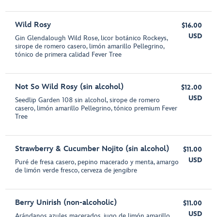
Wild Rosy
$16.00
USD
Gin Glendalough Wild Rose, licor botánico Rockeys,
sirope de romero casero, limón amarillo Pellegrino,
tónico de primera calidad Fever Tree
Not So Wild Rosy (sin alcohol)
$12.00
USD
Seedlip Garden 108 sin alcohol, sirope de romero
casero, limón amarillo Pellegrino, tónico premium Fever
Tree
Strawberry & Cucumber Nojito (sin alcohol)
$11.00
USD
Puré de fresa casero, pepino macerado y menta, amargo
de limón verde fresco, cerveza de jengibre
Berry Unirish (non-alcoholic)
$11.00
USD
Arándanos azules macerados, jugo de limón amarillo