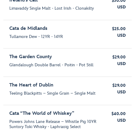
Ireland’s Call
$30.00
USD
Limavaddy Single Malt - Lost Irish - Clonakilty
Cata de Midlands
$25.00
USD
Tullamore Dew - 12YR - 14YR
The Garden County
$29.00
USD
Glendalough Double Barrel - Poitin - Pot Still
The Heart of Dublin
$29.00
USD
Teeling Blackpitts – Single Grain – Single Malt
Cata “The World of Whiskey”
$40.00
USD
Powers Johns Lane Release – Whistle Pig 10YR
Suntory Toki Whisky - Laphraoig Select