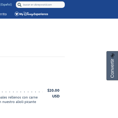
 (Español)
rrito
Convertir
$20.00
USD
nales rellenos con carne
n nuestro alioli picante