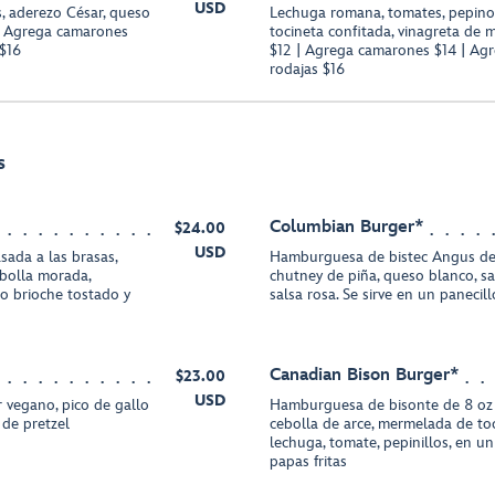
USD
, aderezo César, queso
Lechuga romana, tomates, pepinos
| Agrega camarones
tocineta confitada, vinagreta de
 $16
$12 | Agrega camarones $14 | Agr
rodajas $16
s
Columbian Burger*
$24.00
USD
ada a las brasas,
Hamburguesa de bistec Angus de 
ebolla morada,
chutney de piña, queso blanco, sal
lo brioche tostado y
salsa rosa. Se sirve en un panecil
Canadian Bison Burger*
$23.00
USD
vegano, pico de gallo
Hamburguesa de bisonte de 8 oz a
 de pretzel
cebolla de arce, mermelada de to
lechuga, tomate, pepinillos, en un
papas fritas