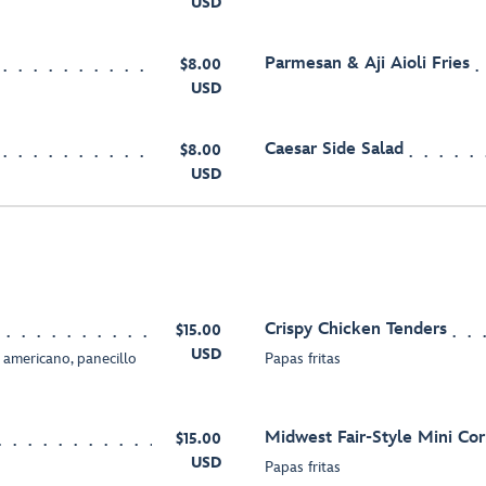
USD
Parmesan & Aji Aioli Fries
$8.00
USD
Caesar Side Salad
$8.00
USD
Crispy Chicken Tenders
$15.00
USD
americano, panecillo
Papas fritas
Midwest Fair-Style Mini Co
$15.00
USD
Papas fritas