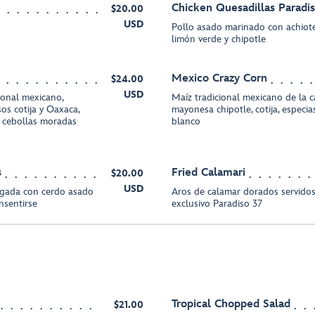
Chicken Quesadillas Paradi
$20.00
USD
Pollo asado marinado con achiote
limón verde y chipotle
Mexico Crazy Corn
$24.00
USD
cional mexicano,
Maíz tradicional mexicano de la c
sos cotija y Oaxaca,
mayonesa chipotle, cotija, especi
y cebollas moradas
blanco
s
Fried Calamari
$20.00
USD
cargada con cerdo asado
Aros de calamar dorados servidos
nsentirse
exclusivo Paradiso 37
Tropical Chopped Salad
$21.00