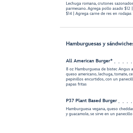
Lechuga romana, crutones sazonados
parmesano. Agrega pollo asado $12 
$14 | Agrega carne de res en rodajas
Hamburguesas y sándwiche
All American Burger*
8 oz Hamburguesa de bistec Angus as
queso americano, lechuga, tomate, c
pepinillos encurtidos, con un panecil
papas fritas
P37 Plant Based Burger
Hamburguesa vegana, queso cheddar 
y guacamole, se sirve en un panecillo