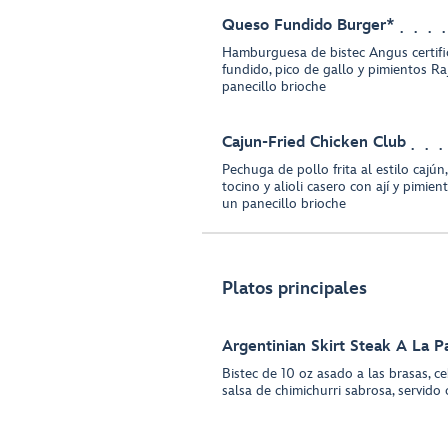
Queso Fundido Burger*
Hamburguesa de bistec Angus certifi
fundido, pico de gallo y pimientos Raj
panecillo brioche
Cajun-Fried Chicken Club
Pechuga de pollo frita al estilo cajún
tocino y alioli casero con ají y pimient
un panecillo brioche
Platos principales
Argentinian Skirt Steak A La Pa
Bistec de 10 oz asado a las brasas, c
salsa de chimichurri sabrosa, servido