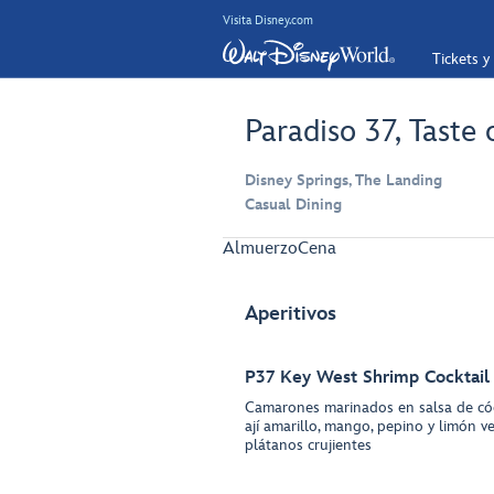
Visita Disney.com
Tickets y
Paradiso 37, Taste
Disney Springs, The Landing
Casual Dining
Almuerzo
Cena
Aperitivos
P37 Key West Shrimp Cocktail
Camarones marinados en salsa de cóc
ají amarillo, mango, pepino y limón v
plátanos crujientes