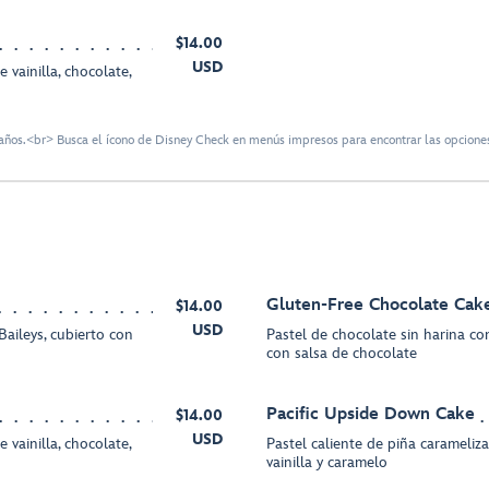
$14.00
USD
vainilla, chocolate,
ños.<br> Busca el ícono de Disney Check en menús impresos para encontrar las opciones
Gluten-Free Chocolate Cak
$14.00
USD
aileys, cubierto con
Pastel de chocolate sin harina co
con salsa de chocolate
Pacific Upside Down Cake
$14.00
USD
vainilla, chocolate,
Pastel caliente de piña carameliz
vainilla y caramelo