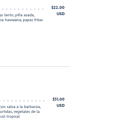
$22.00
USD
 lento, piña asada,
oa hawaiana, papas fritas
$31.00
USD
on salsa a la barbacoa,
rtidas, vegetales de la
col tropical