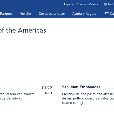
Ingresar o Crear una Cuenta
Perú
 Parques
Hoteles
Cosas para hacer
Ayuda y Reglas
Ca
 of the Americas
San Juan Empanadas
$19.00
USD
tel casera con tomate,
Elección de dos pastelitos artesa
erde. Servido con
de res, pollo o queso, servidos co
casero con ají