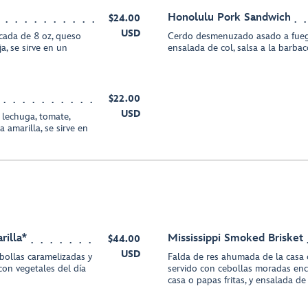
Honolulu Pork Sandwich
$24.00
USD
cada de 8 oz, queso
Cerdo desmenuzado asado a fuego
a, se sirve en un
ensalada de col, salsa a la barbac
$22.00
USD
, lechuga, tomate,
a amarilla, se sirve en
rilla*
Mississippi Smoked Brisket
$44.00
USD
ebollas caramelizadas y
Falda de res ahumada de la casa c
 con vegetales del día
servido con cebollas moradas encu
casa o papas fritas, y ensalada de 