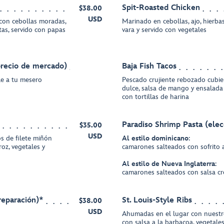
Spit-Roasted Chicken
$38.00
USD
 con cebollas moradas,
Marinado en cebollas, ajo, hierbas
etas, servido con papas
vara y servido con vegetales
precio de mercado)
Baja Fish Tacos
le a tu mesero
Pescado crujiente rebozado cubier
dulce, salsa de mango y ensalada 
con tortillas de harina
Paradiso Shrimp Pasta (elec
$35.00
USD
os de filete miñón
Al estilo dominicano
:
roz, vegetales y
camarones salteados con sofrito a
Al estilo de Nueva Inglaterra
:
camarones salteados con salsa c
reparación)*
St. Louis-Style Ribs
$38.00
USD
Ahumadas en el lugar con nuestro
con salsa a la barbacoa, vegetales