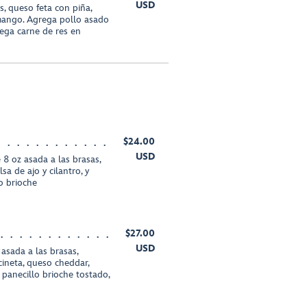
USD
, queso feta con piña,
 mango. Agrega pollo asado
ega carne de res en
$24.00
USD
8 oz asada a las brasas,
sa de ajo y cilantro, y
lo brioche
$27.00
USD
sada a las brasas,
cineta, queso cheddar,
 panecillo brioche tostado,