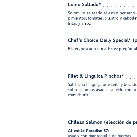
Lomo Saltado*
Solomillo salteado al estilo peruano
pimientos, tomates, cilantro y ceboll
fritas y arroz
Chef's Choice Daily Special* (
Bistec, pescado o mariscos: pregúnta
Filet & Linguica Pinchos*
Salchicha Linguiça brasileña y bocad
sobre cebollas asadas, servido con ar
chimichurri
Chilean Salmon (elección de p
Al estilo Paradiso 37
:
asado, con mantequilla de hierbas