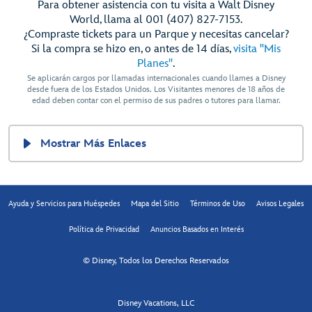
Para obtener asistencia con tu visita a Walt Disney
World, llama al 001 (407) 827-7153.
¿Compraste tickets para un Parque y necesitas cancelar?
Si la compra se hizo en, o antes de 14 días,
visita "Mis
Planes"
.
Se aplicarán cargos por llamadas internacionales cuando llames a Disney
desde fuera de los Estados Unidos. Los Visitantes menores de 18 años de
edad deben contar con el permiso de sus padres o tutores para llamar.
Mostrar Más Enlaces
Ayuda y Servicios para Huéspedes
Mapa del Sitio
Términos de Uso
Avisos Legales
Política de Privacidad
Anuncios Basados en Interés
© Disney, Todos los Derechos Reservados
Disney Vacations, LLC