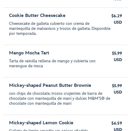
Cookie Butter Cheesecake
$6.29
USD
Cheesecake de galleta cubierto con crema de
mantequilla de malvavisco y trozos de galleta. Disponible
por temporada.
Mango Mocha Tart
$5.99
USD
Tarta de vainilla rellena de mango y cubierta con
merengue de moca
Mickey-shaped Peanut Butter Brownie
$5.99
USD
con chips de chocolate, trozos crujientes de barra de
chocolate con mantequilla de maní y dulces M&M’S® de
chocolate con mantequilla de maní
Mickey-shaped Lemon Cookie
$4.59
USD
Galleta de limón amarillo sin azúcar añadida