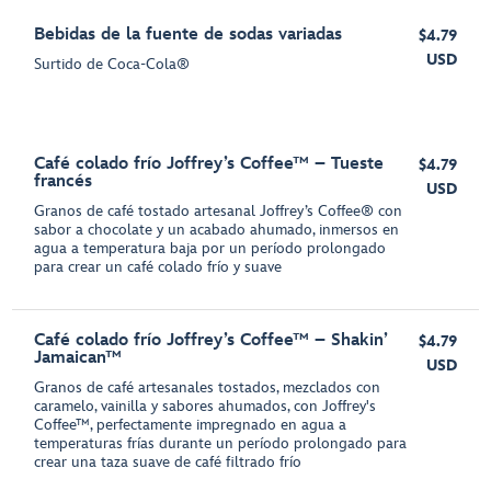
Bebidas de la fuente de sodas variadas
$4.79
USD
Surtido de Coca-Cola®
Café colado frío Joffrey’s Coffee™ – Tueste
$4.79
francés
USD
Granos de café tostado artesanal Joffrey’s Coffee® con
sabor a chocolate y un acabado ahumado, inmersos en
agua a temperatura baja por un período prolongado
para crear un café colado frío y suave
Café colado frío Joffrey’s Coffee™ – Shakin’
$4.79
Jamaican™
USD
Granos de café artesanales tostados, mezclados con
caramelo, vainilla y sabores ahumados, con Joffrey's
Coffee™, perfectamente impregnado en agua a
temperaturas frías durante un período prolongado para
crear una taza suave de café filtrado frío