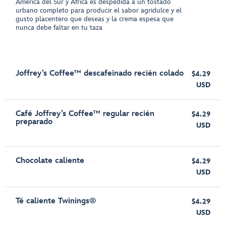
América del Sur y África es despedida a un tostado
urbano completo para producir el sabor agridulce y el
gusto placentero que deseas y la crema espesa que
nunca debe faltar en tu taza
Joffrey’s Coffee™ descafeinado recién colado
$4.29
USD
Café Joffrey’s Coffee™ regular recién
$4.29
preparado
USD
Chocolate caliente
$4.29
USD
Té caliente Twinings®
$4.29
USD