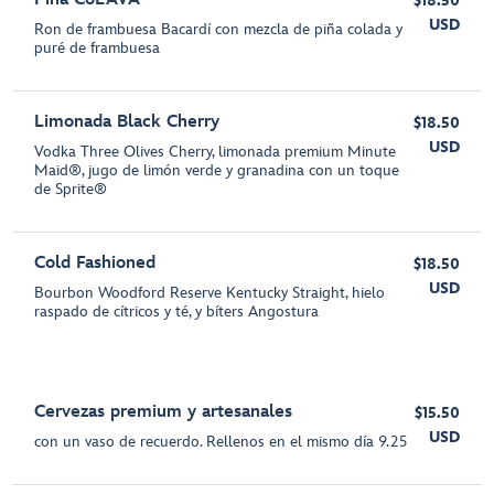
$18.50
USD
Ron de frambuesa Bacardí con mezcla de piña colada y
puré de frambuesa
Limonada Black Cherry
$18.50
USD
Vodka Three Olives Cherry, limonada premium Minute
Maid®, jugo de limón verde y granadina con un toque
de Sprite®
Cold Fashioned
$18.50
USD
Bourbon Woodford Reserve Kentucky Straight, hielo
raspado de cítricos y té, y bíters Angostura
Cervezas premium y artesanales
$15.50
USD
con un vaso de recuerdo. Rellenos en el mismo día 9.25