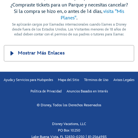
¿Compraste tickets para un Parque y necesitas cancelar?
Si la compra se hizo en, o antes de 14 días,
visita "Mis
Planes"
.
Se aplicarán cargos por llamadas internacionales cuando llames a Disney
desde fuera de los Estados Unidos. Los Visitantes menores de 18 años de
edad deben contar con el permiso de sus padres o tutores para llamar.
Mostrar Más Enlaces
Ayuda y Servicios para Huéspedes
Mapa del Sitio
Términos de Uso
Avisos Legales
Política de Privacidad
Anuncios Basados en Interés
© Disney, Todos los Derechos Reservados
Disney Vacations, LLC
PO Box 10250
Lake Buena Vista, FL 32830-0250 | 81-2564985