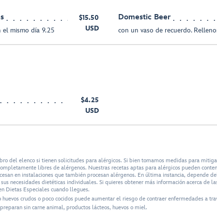
es
Domestic Beer
$15.50
USD
 el mismo día 9.25
con un vaso de recuerdo. Relleno
$4.25
USD
bro del elenco si tienen solicitudes para alérgicos. Si bien tomamos medidas para mitig
n completamente libres de alérgenos. Nuestras recetas aptas para alérgicos pueden conte
ocesan en instalaciones que también procesan alérgenos. En última instancia, depende del 
us necesidades dietéticas individuales. Si quieres obtener más información acerca de las
n Dietas Especiales cuando llegues.
o huevos crudos o poco cocidos puede aumentar el riesgo de contraer enfermedades a tra
preparan sin carne animal, productos lácteos, huevos o miel.