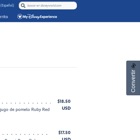
 (Español)
rrito
Convertir
$18.50
USD
 y jugo de pomelo Ruby Red
$17.50
USD