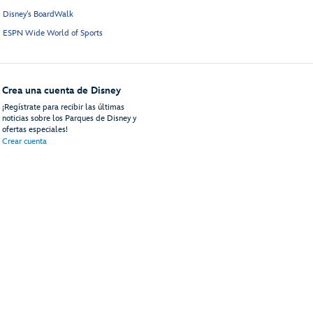
Disney's BoardWalk
ESPN Wide World of Sports
Crea una cuenta de Disney
¡Regístrate para recibir las últimas
noticias sobre los Parques de Disney y
ofertas especiales!
Crear cuenta
uéspedes
Mapa del Sitio
Términos de Uso
Avisos Legales
Política de Privacidad
An
© Disney, Todos los Derechos Reservados
Disney Vacations, LLC
PO Box 10250
Lake Buena Vista, FL 32830-0250 | 81-2564985
ContactUs@DisneyVacationsLLC.com
001 (407) 827-7153