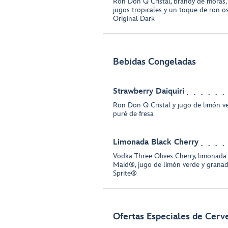
Ron Don Q Cristal, brandy de moras
jugos tropicales y un toque de ron o
Original Dark
Bebidas Congeladas
Strawberry Daiquiri
Ron Don Q Cristal y jugo de limón v
puré de fresa
Limonada Black Cherry
Vodka Three Olives Cherry, limonad
Maid®, jugo de limón verde y grana
Sprite®
Ofertas Especiales de Cerve