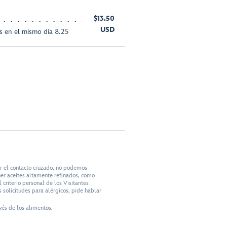
$13.50
USD
s en el mismo día 8.25
ar el contacto cruzado, no podemos
ner aceites altamente refinados, como
criterio personal de los Visitantes
 solicitudes para alérgicos, pide hablar
vés de los alimentos.