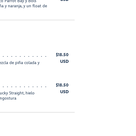
o Parrot Bay y Bols
a y naranja, y un float de
$18.50
USD
zcla de piña colada y
$18.50
USD
ky Straight, hielo
 Angostura