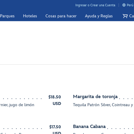
Ingresar o Crear una Cuenta
Perú
 Parques
Hoteles
Cosas para hacer
Ayuda y Reglas
Ca
Margarita de toronja
$18.50
USD
nier, jugo de limón
Tequila Patrón Silver, Cointreau
Banana Cabana
$17.50
USD