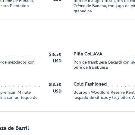
, Crème de Banana,
Ron de mango Cruzan, ron de coc
scuro Plantation
Crème de Banana, con jugo de piñ
granadina
Piña CoLAVA
$15.50
USD
erde mezclados con
Ron de frambuesa Bacardí con me
puré de frambuesa
Cold Fashioned
$18.50
USD
a premium Minute
Bourbon Woodford Reserve Kentuc
dina con un toque de
raspado de cítricos y té, y bíters
za de Barril