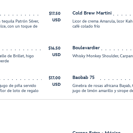
Cold Brew Martini
$17.50
USD
tequila Patrón Silver,
Licor de crema Amarula, licor Kahl
dulce, con un toque de
café colado frío
Boulevardier
$16.50
USD
lle de Brillet, higo
Whisky Monkey Shoulder, Carpano
verde
Baobab 75
$17.00
USD
jugo de piña servido
Ginebra de rosas africana Bayab,
lor de loto de regalo
jugo de limón amarillo y sirope d