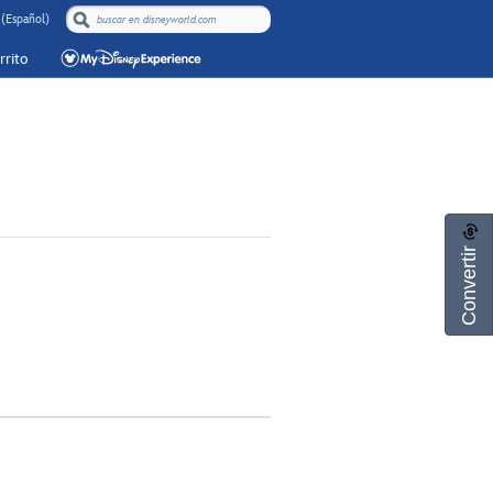
 (Español)
rrito
Convertir