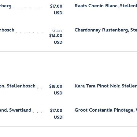
rberg
Raats Chenin Blanc, Stelle
$17.00
USD
enbosch
Chardonnay Rustenberg, St
Glass
$14.00
USD
n, Stellenbosch
Kara Tara Pinot Noir, Stell
$18.00
USD
end, Swartland
Groot Constantia Pinotage,
$17.00
USD