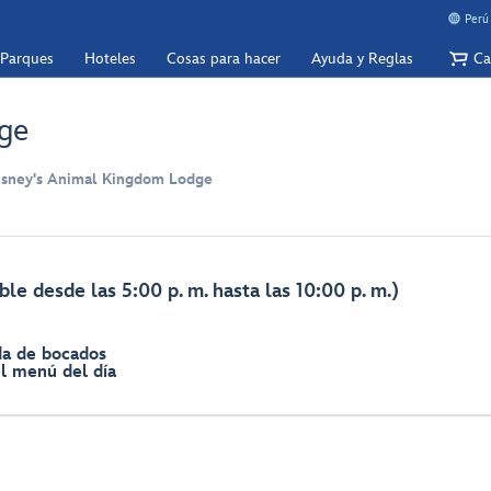
Perú
 Parques
Hoteles
Cosas para hacer
Ayuda y Reglas
Ca
nge
isney's Animal Kingdom Lodge
le desde las 5:00 p. m. hasta las 10:00 p. m.)
da de bocados
el menú del día