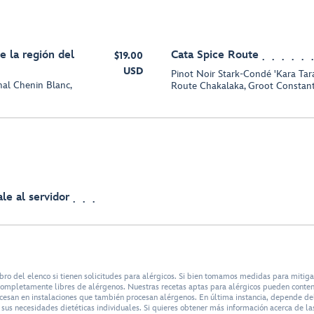
e la región del
Cata Spice Route
$19.00
USD
Pinot Noir Stark-Condé 'Kara Tara
al Chenin Blanc,
Route Chakalaka, Groot Constant
le al servidor
bro del elenco si tienen solicitudes para alérgicos. Si bien tomamos medidas para mitig
n completamente libres de alérgenos. Nuestras recetas aptas para alérgicos pueden conte
ocesan en instalaciones que también procesan alérgenos. En última instancia, depende del 
us necesidades dietéticas individuales. Si quieres obtener más información acerca de las