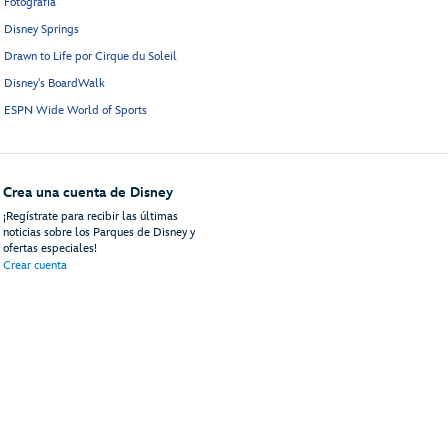
Fotografía
Disney Springs
Drawn to Life por Cirque du Soleil
Disney's BoardWalk
ESPN Wide World of Sports
Crea una cuenta de Disney
¡Regístrate para recibir las últimas
noticias sobre los Parques de Disney y
ofertas especiales!
Crear cuenta
uéspedes
Mapa del Sitio
Términos de Uso
Avisos Legales
Política de Privacidad
An
© Disney, Todos los Derechos Reservados
Disney Vacations, LLC
PO Box 10250