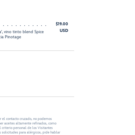
$19.00
USD
', vino tinto blend Spice
ia Pinotage
ar el contacto cruzado, no podemos
ner aceites altamente refinados, como
criterio personal de los Visitantes
 solicitudes para alérgicos, pide hablar