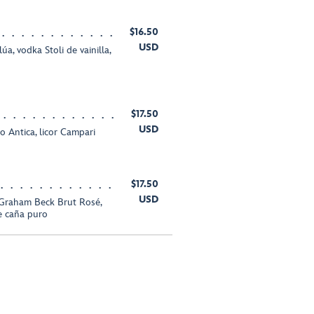
$16.50
USD
úa, vodka Stoli de vainilla,
$17.50
USD
 Antica, licor Campari
$17.50
USD
 Graham Beck Brut Rosé,
e caña puro