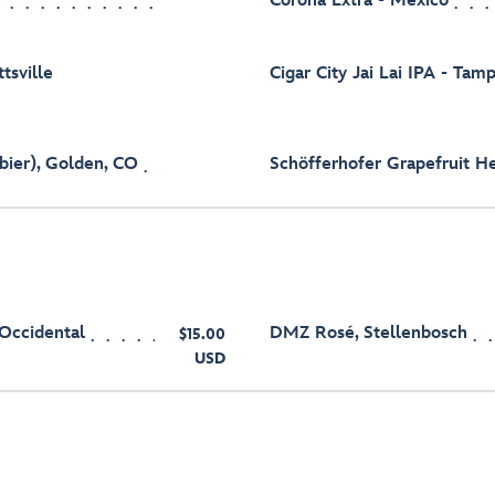
Corona Extra - México
tsville
Cigar City Jai Lai IPA - Tamp
bier), Golden, CO
Schöfferhofer Grapefruit H
Occidental
DMZ Rosé, Stellenbosch
$15.00
USD