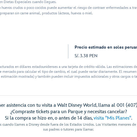
n Dietas Especiales cuando llegues.
o huevos crudos o poco cocidos puede aumentar el riesgo de contraer enfermedades a tra
preparan sin carne animal, productos lácteos, huevos o miel.
Precio estimado en soles perua
S/. 3.38 PEN
urados en dólares estadounidenses a una tarjeta de crédito válida. Las estimaciones de
 mercado para calcular el tipo de cambio, el cual puede variar diariamente. El resumen d
 estimación mostrada) y también pueden incluir impuestos adicionales y otros cargos o ta
er asistencia con tu visita a Walt Disney World, llama al 001 (407
¿Compraste tickets para un Parque y necesitas cancelar?
Si la compra se hizo en, o antes de 14 días,
visita "Mis Planes"
.
es cuando llames a Disney desde fuera de los Estados Unidos. Los Visitantes menores de
sus padres o tutores para llamar.