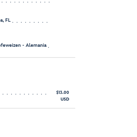
a, FL
efeweizen - Alemania
$13.00
USD