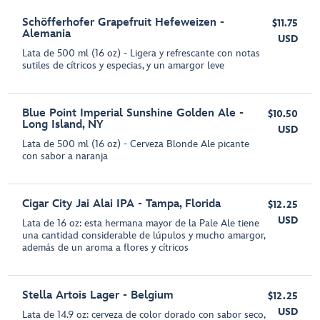
Schöfferhofer Grapefruit Hefeweizen -
$11.75
Alemania
USD
Lata de 500 ml (16 oz) - Ligera y refrescante con notas
sutiles de cítricos y especias, y un amargor leve
Blue Point Imperial Sunshine Golden Ale -
$10.50
Long Island, NY
USD
Lata de 500 ml (16 oz) - Cerveza Blonde Ale picante
con sabor a naranja
Cigar City Jai Alai IPA - Tampa, Florida
$12.25
USD
Lata de 16 oz: esta hermana mayor de la Pale Ale tiene
una cantidad considerable de lúpulos y mucho amargor,
además de un aroma a flores y cítricos
Stella Artois Lager - Belgium
$12.25
USD
Lata de 14.9 oz: cerveza de color dorado con sabor seco,