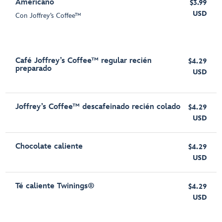
Americano
$3.99
USD
Con Joffrey’s Coffee™
Café Joffrey’s Coffee™ regular recién
$4.29
preparado
USD
Joffrey’s Coffee™ descafeinado recién colado
$4.29
USD
Chocolate caliente
$4.29
USD
Té caliente Twinings®
$4.29
USD