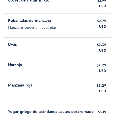
Cóctel de frutas mixto
$3.99
USD
Rebanadas de manzana
$2.79
USD
Manzanas verdes en rebanadas
Uvas
$2.39
USD
Naranja
$2.29
USD
Manzana roja
$2.29
USD
Yogur griego de arándanos azules descremado
$3.19