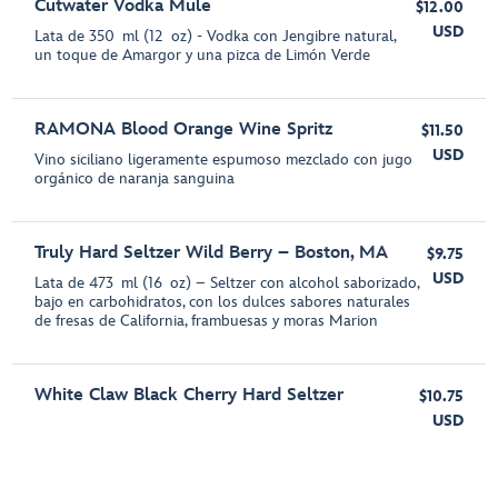
Cutwater Vodka Mule
$12.00
USD
Lata de 350 ml (12 oz) - Vodka con Jengibre natural,
un toque de Amargor y una pizca de Limón Verde
RAMONA Blood Orange Wine Spritz
$11.50
USD
Vino siciliano ligeramente espumoso mezclado con jugo
orgánico de naranja sanguina
Truly Hard Seltzer Wild Berry – Boston, MA
$9.75
USD
Lata de 473 ml (16 oz) – Seltzer con alcohol saborizado,
bajo en carbohidratos, con los dulces sabores naturales
de fresas de California, frambuesas y moras Marion
White Claw Black Cherry Hard Seltzer
$10.75
USD