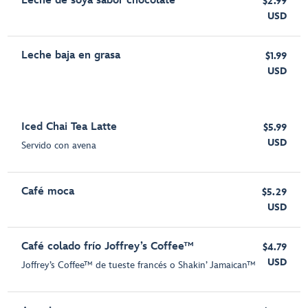
Leche de soya sabor chocolate
$2.99
USD
Leche baja en grasa
$1.99
USD
Iced Chai Tea Latte
$5.99
USD
Servido con avena
Café moca
$5.29
USD
Café colado frío Joffrey’s Coffee™
$4.79
USD
Joffrey’s Coffee™ de tueste francés o Shakin’ Jamaican™