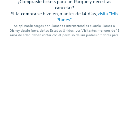
¿Compraste tickets para un Parque y necesitas
cancelar?
Si la compra se hizo en, o antes de 14 días,
visita "Mis
Planes"
.
Se aplicarán cargos por llamadas internacionales cuando llames a
Disney desde fuera de los Estados Unidos. Los Visitantes menores de 18
años de edad deben contar con el permiso de sus padres o tutores para
llamar.
Mostrar Más Enlaces
Ayuda y Servicios para Huéspedes
Mapa del Sitio
Términos de Uso
Avisos Legales
Política de Privacidad
Anuncios Basados en Interés
© Disney, Todos los Derechos Reservados
Disney Vacations, LLC