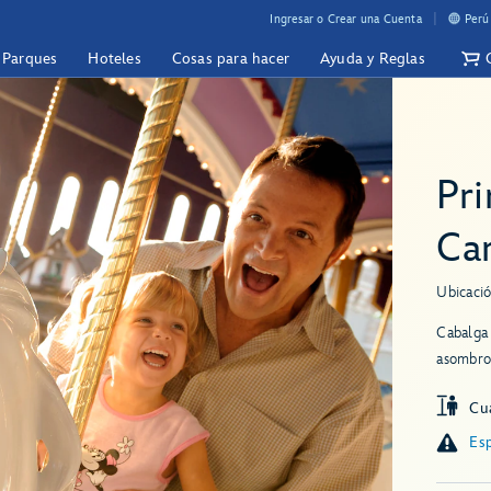
Ingresar o Crear una Cuenta
Perú
y Parques
Hoteles
Cosas para hacer
Ayuda y Reglas
Pr
Ca
Ubicació
Cabalga 
asombros
Cua
Esp