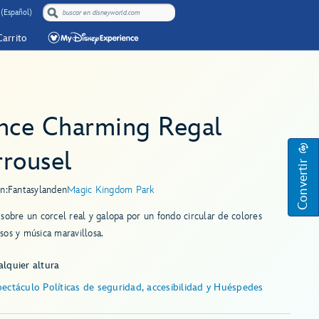
 (Español)
Carrito
ince Charming Regal
rrousel
Convertir
n:
Fantasyland
en
Magic Kingdom Park
sobre un corcel real y galopa por un fondo circular de colores
os y música maravillosa.
lquier altura
ectáculo Políticas de seguridad, accesibilidad y Huéspedes