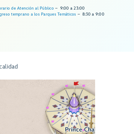
rario de Atención al Público
–
9:00
a
23:00
greso temprano a los Parques Temáticos
–
8:30
a
9:00
calidad