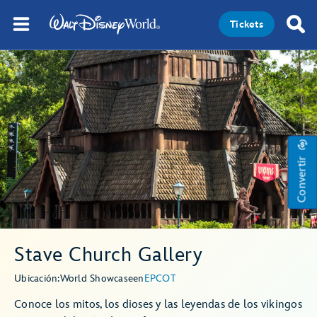
Tickets
Convertir
Stave Church Gallery
Ubicación:
World Showcase
en
EPCOT
Conoce los mitos, los dioses y las leyendas de los vikingos