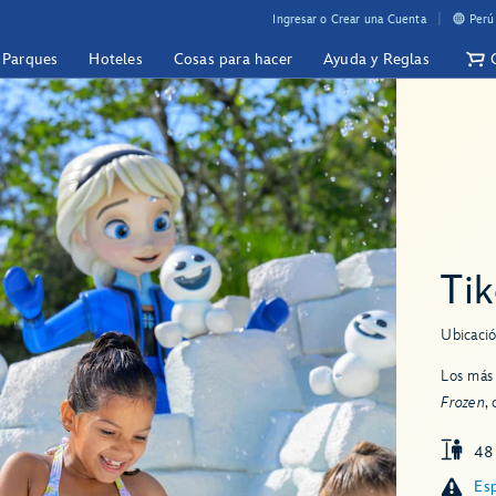
Ingresar o Crear una Cuenta
Perú
y Parques
Hoteles
Cosas para hacer
Ayuda y Reglas
Tik
Ubicació
Los más
Frozen
,
48
Esp