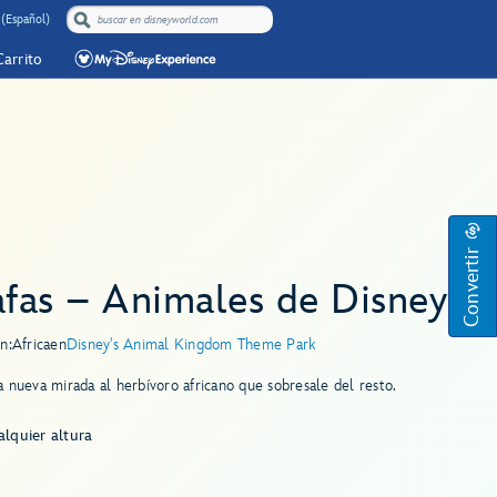
 (Español)
Carrito
Convertir
afas – Animales de Disney
n:
Africa
en
Disney's Animal Kingdom Theme Park
 nueva mirada al herbívoro africano que sobresale del resto.
lquier altura