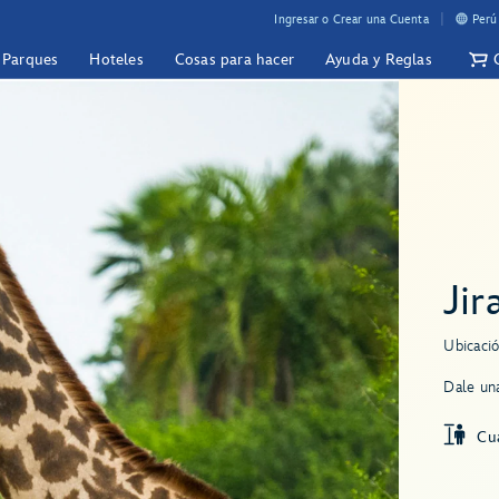
Ingresar o Crear una Cuenta
Perú
y Parques
Hoteles
Cosas para hacer
Ayuda y Reglas
Jir
Ubicació
Dale una
Cua