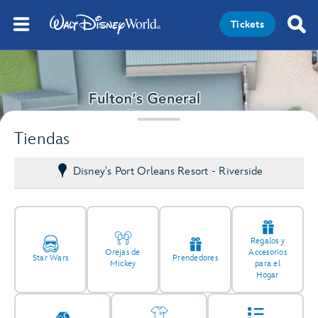
Tickets
Tiendas
Disney's Port Orleans Resort - Riverside
Regalos y
Orejas de
Accesorios
Star Wars
Prendedores
Mickey
para el
Hogar