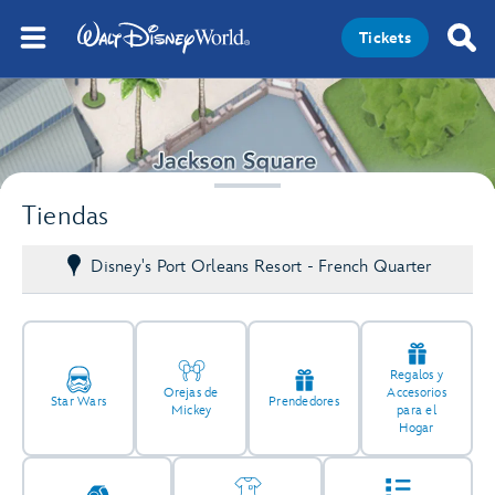
Tickets
Tiendas
Disney's Port Orleans Resort - French Quarter
Regalos y
Orejas de
Accesorios
Star Wars
Prendedores
Mickey
para el
Hogar