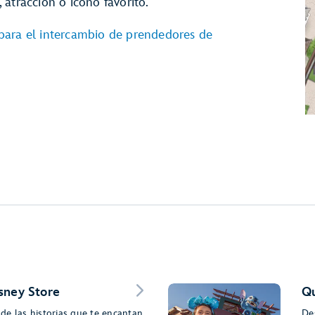
atracción o ícono favorito.
para el intercambio de prendedores de
sney Store
Qu
de las historias que te encantan
De