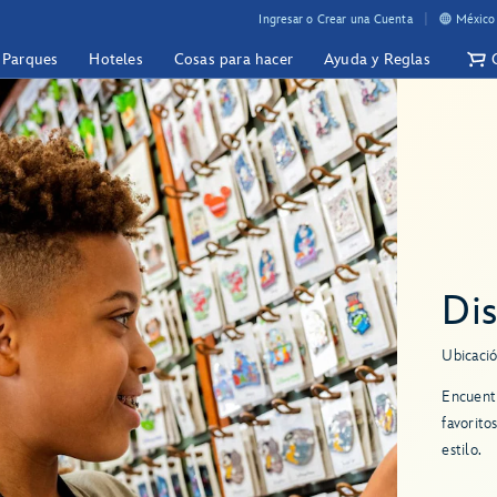
Ingresar o Crear una Cuenta
México 
y Parques
Hoteles
Cosas para hacer
Ayuda y Reglas
Dis
Ubicació
Encuentr
favorito
estilo.