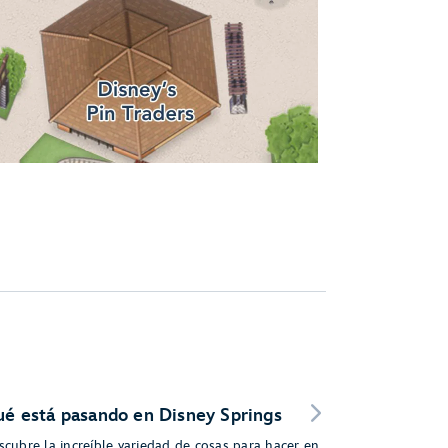
é está pasando en Disney Springs
scubre la increíble variedad de cosas para hacer en