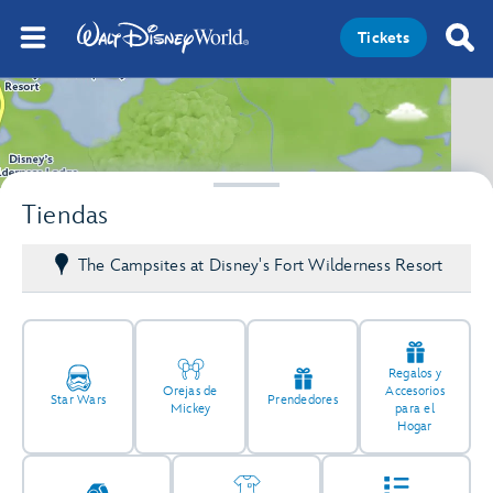
Tickets
2
Tiendas
The Campsites at Disney's Fort Wilderness Resort
Regalos y
Orejas de
Accesorios
Star Wars
Prendedores
Mickey
para el
Hogar