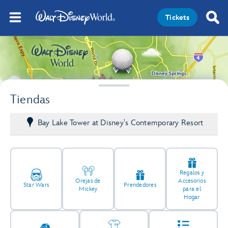
Tickets
Tiendas
Bay Lake Tower at Disney's Contemporary Resort
Regalos y
Orejas de
Accesorios
Star Wars
Prendedores
Mickey
para el
Hogar