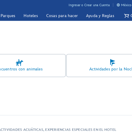
Ingresar o Crear una Cuenta
México 
y Parques
Hoteles
Cosas para hacer
Ayuda y Reglas
ncuentros con animales
Actividades por la Noc
CTIVIDADES ACUÁTICAS, EXPERIENCIAS ESPECIALES EN EL HOTEL