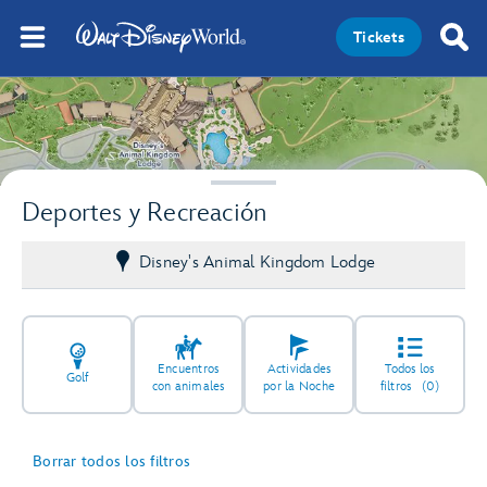
Tickets
Deportes y Recreación
Disney's Animal Kingdom Lodge
Encuentros
Actividades
Todos los
Golf
con animales
por la Noche
filtros
(0)
Borrar todos los filtros