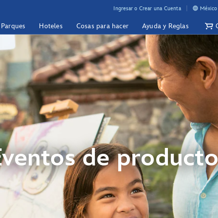
Ingresar o Crear una Cuenta
México 
y Parques
Hoteles
Cosas para hacer
Ayuda y Reglas
Eventos de producto