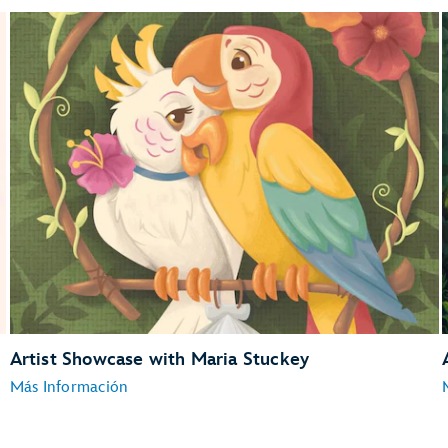
Location:
The Art of Disney
Dates:
August 28 and August 29, 2026
August 30, 2026
Artist Showcase with Maria Stuckey
Más Información