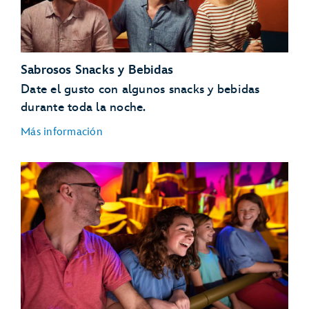
Slinky Dog Dash
Toy Story Mania!
Alien Swirling Saucers
The Twilight Zone Tower of Terror
Sabrosos Snacks y Bebidas
Mickey & Minnie’s Runaway Railway
Date el gusto con algunos snacks y bebidas
durante toda la noche.
Más información