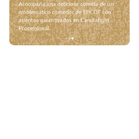
Acompaña una deliciosa comida de un
emblemático comedor de EPCOT con
asientos garantizados en Candlelight
Processional.
●
●
●
Artículo
3
de
3,
<p>
<strong>Paquete
de
Comidas
Candlelight
Processional</strong>
</p>