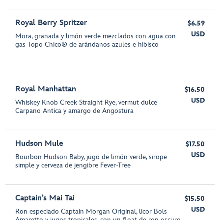
Royal Berry Spritzer
$6.59
USD
Mora, granada y limón verde mezclados con agua con
gas Topo Chico® de arándanos azules e hibisco
Royal Manhattan
$16.50
USD
Whiskey Knob Creek Straight Rye, vermut dulce
Carpano Antica y amargo de Angostura
Hudson Mule
$17.50
USD
Bourbon Hudson Baby, jugo de limón verde, sirope
simple y cerveza de jengibre Fever-Tree
Captain’s Mai Tai
$15.50
USD
Ron especiado Captain Morgan Original, licor Bols
Amaretto y jugos tropicales, con un float de ron oscuro