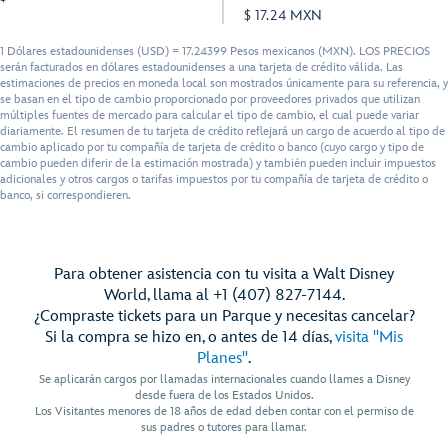
$ 17.24 MXN
1 Dólares estadounidenses (USD) = 17.24399 Pesos mexicanos (MXN). LOS PRECIOS
serán facturados en dólares estadounidenses a una tarjeta de crédito válida. Las
estimaciones de precios en moneda local son mostrados únicamente para su referencia, y
se basan en el tipo de cambio proporcionado por proveedores privados que utilizan
múltiples fuentes de mercado para calcular el tipo de cambio, el cual puede variar
diariamente. El resumen de tu tarjeta de crédito reflejará un cargo de acuerdo al tipo de
cambio aplicado por tu compañía de tarjeta de crédito o banco (cuyo cargo y tipo de
cambio pueden diferir de la estimación mostrada) y también pueden incluir impuestos
adicionales y otros cargos o tarifas impuestos por tu compañía de tarjeta de crédito o
banco, si correspondieren.
Para obtener asistencia con tu visita a Walt Disney
World, llama al +1 (407) 827-7144.
¿Compraste tickets para un Parque y necesitas cancelar?
Si la compra se hizo en, o antes de 14 días,
visita "Mis
Planes"
.
Se aplicarán cargos por llamadas internacionales cuando llames a Disney
desde fuera de los Estados Unidos.
Los Visitantes menores de 18 años de edad deben contar con el permiso de
sus padres o tutores para llamar.