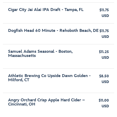
Cigar City Jai Alai IPA Draft - Tampa, FL
$11.75
USD
Dogfish Head 60 Minute - Rehoboth Beach, DE
$11.75
USD
Samuel Adams Seasonal - Boston,
$11.25
Massachusetts
USD
Athletic Brewing Co Upside Dawn Golden -
$8.50
Milford, CT
USD
Angry Orchard Crisp Apple Hard Cider –
$11.00
Cincinnati, OH
USD