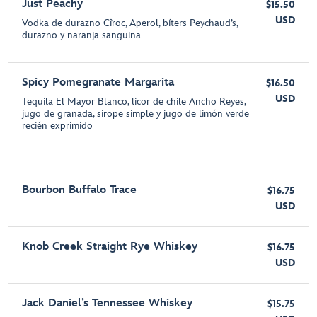
Just Peachy
$15.50
USD
Vodka de durazno Cîroc, Aperol, bíters Peychaud’s,
durazno y naranja sanguina
Spicy Pomegranate Margarita
$16.50
USD
Tequila El Mayor Blanco, licor de chile Ancho Reyes,
jugo de granada, sirope simple y jugo de limón verde
recién exprimido
Bourbon Buffalo Trace
$16.75
USD
Knob Creek Straight Rye Whiskey
$16.75
USD
Jack Daniel’s Tennessee Whiskey
$15.75