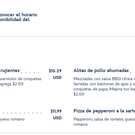
onocer el horario
onibilidad del
rujientes
Alitas de pollo ahumadas
$10.29
USD
guarnición de croquetas
Mezcladas con salsa BBQ cítrica 
-Agrega $2.00
Servidas con bastones de apio y 
croquetas de papa. Mejora tus b
$2.00
Pizza de pepperoni a la sart
$11.99
USD
 queso romano
Pepperoni, salsa de tomate, ques
romano