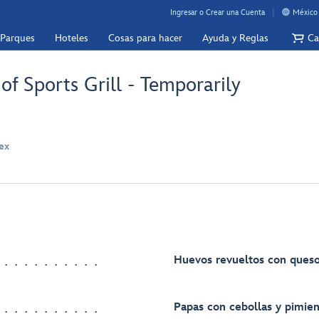
Ingresar o Crear una Cuenta
México 
 Parques
Hoteles
Cosas para hacer
Ayuda y Reglas
Ca
 Sports Grill - Temporarily
ex
Huevos revueltos con ques
Papas con cebollas y pimie