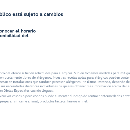
blico está sujeto a cambios
onocer el horario
onibilidad del
bro del elenco si tienen solicitudes para alérgicos. Si bien tomamos medidas para mitig
n completamente libres de alérgenos. Nuestras recetas aptas para alérgicos pueden conte
ocesan en instalaciones que también procesan alérgenos. En última instancia, depende del 
us necesidades dietéticas individuales. Si quieres obtener más información acerca de las
n Dietas Especiales cuando llegues.
o huevos crudos o poco cocidos puede aumentar el riesgo de contraer enfermedades a tra
preparan sin carne animal, productos lácteos, huevos o miel.