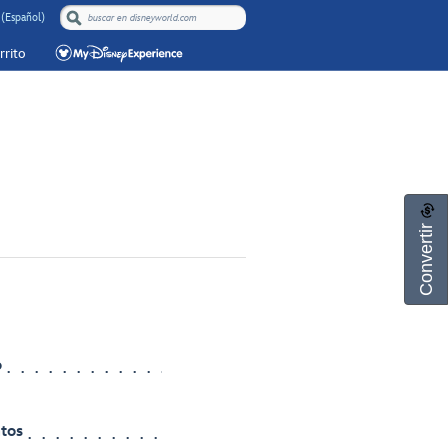
(Español)
rrito
Convertir
o
ntos