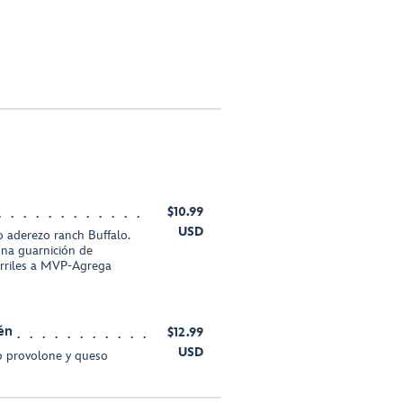
$10.99
USD
o aderezo ranch Buffalo.
una guarnición de
arriles a MVP-Agrega
én
$12.99
USD
o provolone y queso