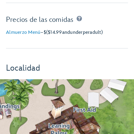
Precios de las comidas
Almuerzo Menú
–
$
($14.99
and
under
per
adult)
Localidad