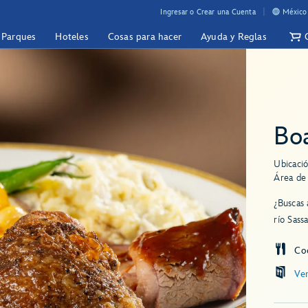
Ingresar o Crear una Cuenta
México 
y Parques
Hoteles
Cosas para hacer
Ayuda y Reglas
Boa
Ubicació
Área de
¿Buscas 
río Sass
Co
Ve