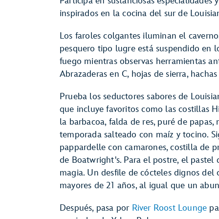
Participa en sustanciosas especialidades 
inspirados en la cocina del sur de Louisi
Los faroles colgantes iluminan el caverno
pesquero tipo lugre está suspendido en lo
fuego mientras observas herramientas ant
Abrazaderas en C, hojas de sierra, hachas
Prueba los seductores sabores de Louisian
que incluye favoritos como las costillas 
la barbacoa, falda de res, puré de papas
temporada salteado con maíz y tocino. S
pappardelle con camarones, costilla de p
de Boatwright's. Para el postre, el paste
magia. Un desfile de cócteles dignos del 
mayores de 21 años, al igual que un abu
Después, pasa por
River Roost Lounge
par