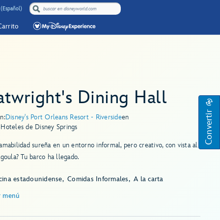
(Español)
Carrito
twright's Dining Hall
Convertir
n:
Disney's Port Orleans Resort - Riverside
en
 Hoteles de Disney Springs
amabilidad sureña en un entorno informal, pero creativo, con vista al
agoula? Tu barco ha llegado.
cina estadounidense
Comidas Informales
A la carta
r menú