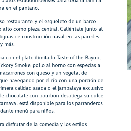
y platos estadounidenses para toda la familia
ana en el pantano.
so restaurante, y el esqueleto de un barco
 alto como pieza central. Caliéntate junto al
iguas de construcción naval en las paredes:
 y más.
a con el plato ilimitado Taste of the Bayou,
Hickory Smoke, pollo al horno con especias a
, macarrones con queso y un vegetal de
igue navegando por el río con una porción de
rimera calidad asada o el jambalaya exclusivo
l de chocolate con bourbon despliega su dulce
carnaval está disponible para los parranderos
ndante menú para niños.
a disfrutar de la comedia y los estilos