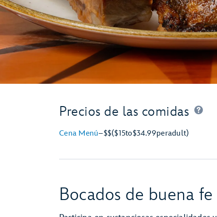
Precios de las comidas
Cena Menú
–
$$
($15
to
$34.99
per
adult)
Bocados de buena fe 